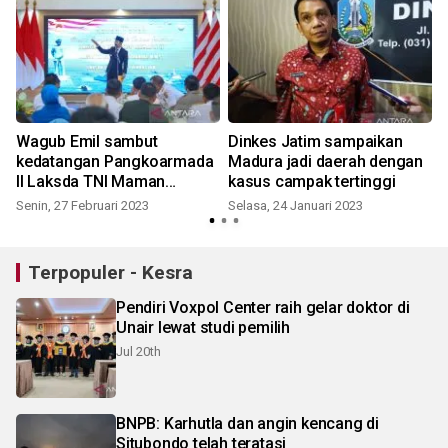
Wagub Emil sambut
Dinkes Jatim sampaikan
kedatangan Pangkoarmada
Madura jadi daerah dengan
II Laksda TNI Maman
kasus campak tertinggi
Firmasyarah
Senin, 27 Februari 2023
Selasa, 24 Januari 2023
S
Terpopuler - Kesra
Pendiri Voxpol Center raih gelar doktor di
Unair lewat studi pemilih
Jul 20th
BNPB: Karhutla dan angin kencang di
Situbondo telah teratasi