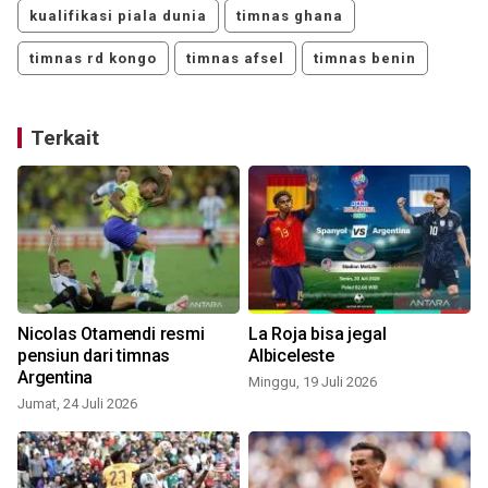
kualifikasi piala dunia
timnas ghana
timnas rd kongo
timnas afsel
timnas benin
Terkait
Nicolas Otamendi resmi
La Roja bisa jegal
pensiun dari timnas
Albiceleste
Argentina
Minggu, 19 Juli 2026
Jumat, 24 Juli 2026
J