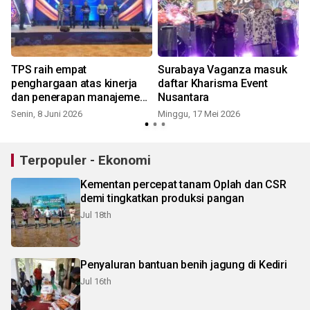
TPS raih empat
Surabaya Vaganza masuk
penghargaan atas kinerja
daftar Kharisma Event
dan penerapan manajemen
Nusantara
risiko
Senin, 8 Juni 2026
Minggu, 17 Mei 2026
Terpopuler - Ekonomi
Kementan percepat tanam Oplah dan CSR
demi tingkatkan produksi pangan
Jul 18th
Penyaluran bantuan benih jagung di Kediri
Jul 16th