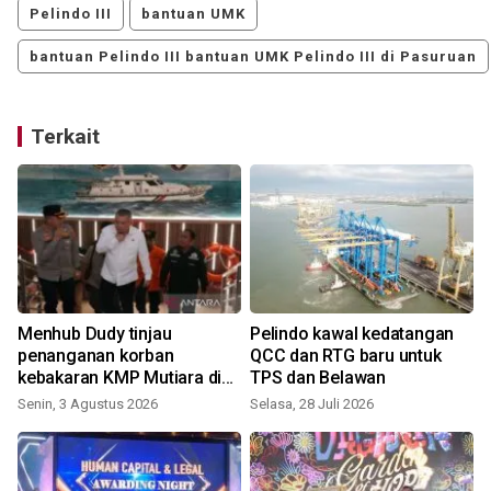
Pelindo III
bantuan UMK
bantuan Pelindo III bantuan UMK Pelindo III di Pasuruan
Terkait
Menhub Dudy tinjau
Pelindo kawal kedatangan
o
penanganan korban
QCC dan RTG baru untuk
kebakaran KMP Mutiara di
TPS dan Belawan
Sumenep
Senin, 3 Agustus 2026
Selasa, 28 Juli 2026
S