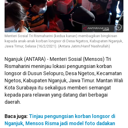
Menteri Sosial Tri Rismaharini (kedua kanan) membagikan bingkisan
kepada anak-anak korban longsor di Desa Ngetos, Kabupaten Nganjuk,
Jawa Timur, Selasa (16/2/2021). (Antara Jatim/Hanif Nashrullah)
Nganjuk (ANTARA) - Menteri Sosial (Mensos) Tri
Rismaharini meninjau lokasi pengungsian korban
longsor di Dusun Selopuro, Desa Ngetos, Kecamatan
Ngetos, Kabupaten Nganjuk, Jawa Timur. Mantan Wali
Kota Surabaya itu sekaligus memberi semangat
kepada para relawan yang datang dari berbagai
daerah.
Baca juga:
Tinjau pengungsian korban longsor di
Nganjuk, Mensos Risma jadi model foto dadakan