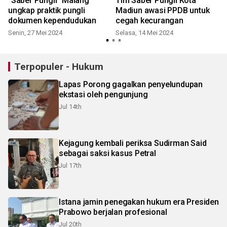
"Saber Pungli" Malang
Tim Saber Pungli Kota
ungkap praktik pungli
Madiun awasi PPDB untuk
dokumen kependudukan
cegah kecurangan
Senin, 27 Mei 2024
Selasa, 14 Mei 2024
Terpopuler - Hukum
Lapas Porong gagalkan penyelundupan
ekstasi oleh pengunjung
Jul 14th
Kejagung kembali periksa Sudirman Said
sebagai saksi kasus Petral
Jul 17th
Istana jamin penegakan hukum era Presiden
Prabowo berjalan profesional
Jul 20th