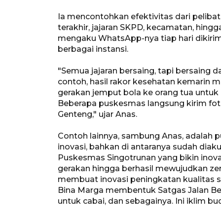
Ia mencontohkan efektivitas dari peliba
terakhir, jajaran SKPD, kecamatan, hing
mengaku WhatsApp-nya tiap hari dikirimi
berbagai instansi.
"Semua jajaran bersaing, tapi bersaing d
contoh, hasil rakor kesehatan kemarin
gerakan jemput bola ke orang tua untuk d
Beberapa puskesmas langsung kirim fo
Genteng," ujar Anas.
Contoh lainnya, sambung Anas, adalah
inovasi, bahkan di antaranya sudah diaku
Puskesmas Singotrunan yang bikin inova
gerakan hingga berhasil mewujudkan ze
membuat inovasi peningkatan kualitas s
Bina Marga membentuk Satgas Jalan Berlu
untuk cabai, dan sebagainya. Ini iklim bud