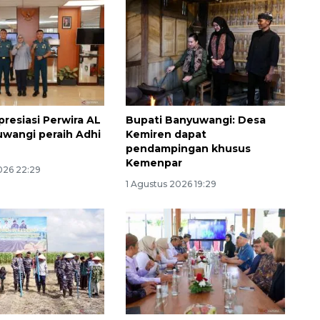
resiasi Perwira AL
Bupati Banyuwangi: Desa
uwangi peraih Adhi
Kemiren dapat
pendampingan khusus
Waspadai penyakit saat
Kemenpar
026 22:29
musim kemarau
1 Agustus 2026 19:29
2026-08-05 12:00:00