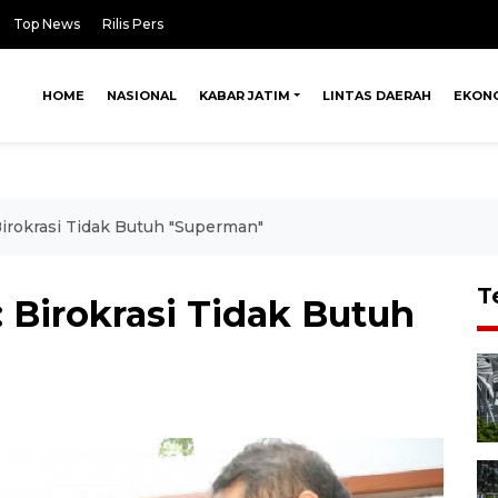
Top News
Rilis Pers
HOME
NASIONAL
KABAR JATIM
LINTAS DAERAH
EKON
irokrasi Tidak Butuh "Superman"
T
 Birokrasi Tidak Butuh