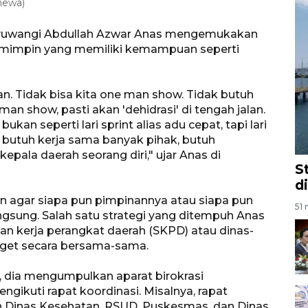
mewa)
anyuwangi Abdullah Azwar Anas mengemukakan
pemimpin yang memiliki kemampuan seperti
n. Tidak bisa kita one man show. Tidak butuh
an show, pasti akan 'dehidrasi' di tengah jalan.
kan seperti lari sprint alias adu cepat, tapi lari
 butuh kerja sama banyak pihak, butuh
epala daerah seorang diri," ujar Anas di
S
d
an agar siapa pun pimpinannya atau siapa pun
51 
angsung. Salah satu strategi yang ditempuh Anas
uan kerja perangkat daerah (SKPD) atau dinas-
get secara bersama-sama.
, dia mengumpulkan aparat birokrasi
gikuti rapat koordinasi. Misalnya, rapat
n Dinas Kesehatan, RSUD, Puskesmas, dan Dinas