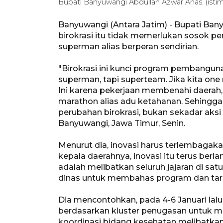
Bupati Banyuwangi Abdullah Azwar Anas. (isti
Banyuwangi (Antara Jatim) - Bupati B
birokrasi itu tidak memerlukan sosok 
superman alias berperan sendirian.
"Birokrasi ini kunci program pembanguna
superman, tapi superteam. Jika kita one m
Ini karena pekerjaan membenahi daerah, bu
marathon alias adu ketahanan. Sehingga
perubahan birokrasi, bukan sekadar aksi k
Banyuwangi, Jawa Timur, Senin.
Menurut dia, inovasi harus terlembagak
kepala daerahnya, inovasi itu terus berl
adalah melibatkan seluruh jajaran di sat
dinas untuk membahas program dan tar
Dia mencontohkan, pada 4-6 Januari lalu
berdasarkan kluster penugasan untuk men
koordinasi bidang kesehatan melibatka