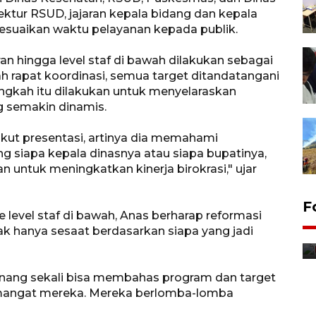
rektur RSUD, jajaran kepala bidang dan kepala
yesuaikan waktu pelayanan kepada publik.
n hingga level staf di bawah dilakukan sebagai
h rapat koordinasi, semua target ditandatangani
ngkah itu dilakukan untuk menyelaraskan
 semakin dinamis.
ikut presentasi, artinya dia memahami
ng siapa kepala dinasnya atau siapa bupatinya,
 untuk meningkatkan kinerja birokrasi," ujar
F
level staf di bawah, Anas berharap reformasi
Distribusi bantuan mesin
idak hanya sesaat berdasarkan siapa yang jadi
pertanian di Kediri
10 jam lalu
h senang sekali bisa membahas program dan target
mangat mereka. Mereka berlomba-lomba