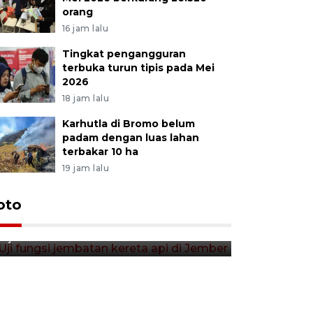
orang
16 jam lalu
Tingkat pengangguran
terbuka turun tipis pada Mei
2026
18 jam lalu
Karhutla di Bromo belum
padam dengan luas lahan
terbakar 10 ha
19 jam lalu
Uji fungsi jembatan kereta api
oto
Tera timb
di Jember
di pasar t
9 jam lalu
9 jam lalu