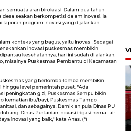
tan semua jajaran birokrasi. Dalam dua tahun
ga desa seakan berkompetisi dalam inovasi. Ia
 laporan program inovasi yang dijalankan.
alam konteks yang bagus, yaitu inovasi. Sebagai
 menekankan inovasi puskesmas membikin
V
ipantau kesehatannya, hari ini sudah dijalankan.
to, misalnya Puskesmas Pembantu di Kecamatan
 puskesmas yang berlomba-lomba membikin
i hingga level pemerintah pusat. "Ada
si peningkatan gizi, Puskesmas Sempu bikin
ro kematian ibu/bayi, Puskesmas Tampo
Basarnas hentikan operasi
anitasi, dan sebagainya. Demikian pula Dinas PU
kedaruratan KM Mutiara
bang, Dinas Pertanian inovasi irigasi hemat air
Sentosa II
aya inovasi yang baik," kata Anas. (*)
4 Agustus 2026 22:38