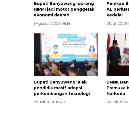
Bupati Banyuwangi dorong
Pemkab B
HIPMI jadi motor penggerak
AL perlua
ekonomi daerah
kedelai
1 Agustus 2026 06:14
31 Juli 2026 
Bupati Banyuwangi ajak
BNNK Ban
pendidik masif adopsi
Pramuka b
perkembangan teknologi
Narkoba
29 Juli 2026 19:48
28 Juli 2026 