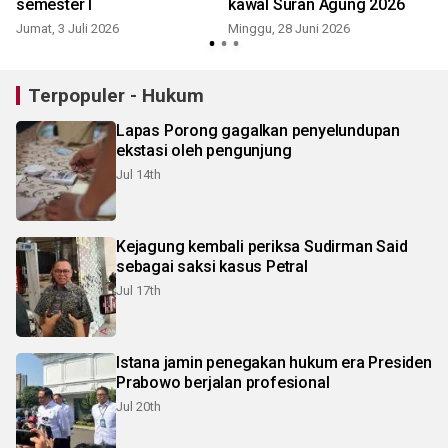
semester I
kawal Suran Agung 2026
Jumat, 3 Juli 2026
Minggu, 28 Juni 2026
J
Terpopuler - Hukum
Lapas Porong gagalkan penyelundupan
ekstasi oleh pengunjung
Jul 14th
Kejagung kembali periksa Sudirman Said
sebagai saksi kasus Petral
Jul 17th
Istana jamin penegakan hukum era Presiden
Prabowo berjalan profesional
Jul 20th