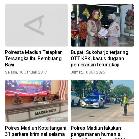
Polresta Madiun Tetapkan
Bupati Sukoharjo terjaring
Tersangka Ibu Pembuang
OTT KPK, kasus dugaan
Bayi
pemerasan terungkap
Selasa, 10 Januari 2017
Jumat, 10 Juli 2026
S
Polres Madiun Kota tangani
Polres Madiun lakukan
31 perkara kriminal selama
pengamanan humanis