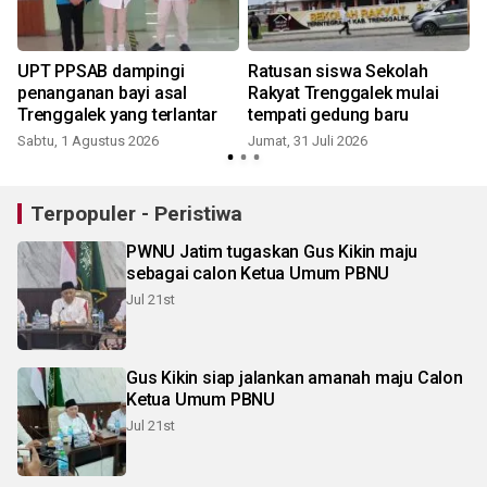
UPT PPSAB dampingi
Ratusan siswa Sekolah
penanganan bayi asal
Rakyat Trenggalek mulai
Trenggalek yang terlantar
tempati gedung baru
Sabtu, 1 Agustus 2026
Jumat, 31 Juli 2026
M
Terpopuler - Peristiwa
PWNU Jatim tugaskan Gus Kikin maju
sebagai calon Ketua Umum PBNU
Jul 21st
Gus Kikin siap jalankan amanah maju Calon
Ketua Umum PBNU
Jul 21st