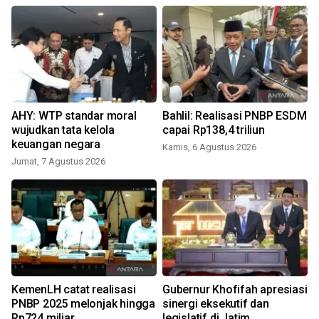
v
AHY: WTP standar moral
Bahlil: Realisasi PNBP ESDM
wujudkan tata kelola
capai Rp138,4 triliun
keuangan negara
Kamis, 6 Agustus 2026
Jumat, 7 Agustus 2026
S
i
KemenLH catat realisasi
Gubernur Khofifah apresiasi
i
PNBP 2025 melonjak hingga
sinergi eksekutif dan
Rp724 miliar
legislatif di Jatim