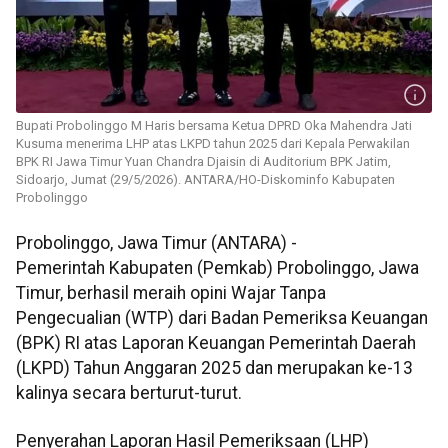
Bupati Probolinggo M Haris bersama Ketua DPRD Oka Mahendra Jati
Kusuma menerima LHP atas LKPD tahun 2025 dari Kepala Perwakilan
BPK RI Jawa Timur Yuan Chandra Djaisin di Auditorium BPK Jatim,
Sidoarjo, Jumat (29/5/2026). ANTARA/HO-Diskominfo Kabupaten
Probolinggo
Probolinggo, Jawa Timur (ANTARA) -
Pemerintah Kabupaten (Pemkab) Probolinggo, Jawa
Timur, berhasil meraih opini Wajar Tanpa
Pengecualian (WTP) dari Badan Pemeriksa Keuangan
(BPK) RI atas Laporan Keuangan Pemerintah Daerah
(LKPD) Tahun Anggaran 2025 dan merupakan ke-13
kalinya secara berturut-turut.
Penyerahan Laporan Hasil Pemeriksaan (LHP)