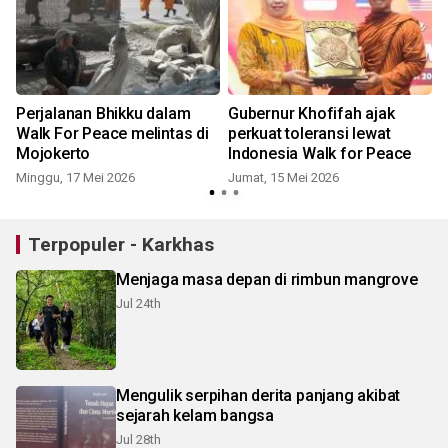
Perjalanan Bhikku dalam
Gubernur Khofifah ajak
Walk For Peace melintas di
perkuat toleransi lewat
Mojokerto
Indonesia Walk for Peace
Minggu, 17 Mei 2026
Jumat, 15 Mei 2026
S
Terpopuler - Karkhas
Menjaga masa depan di rimbun mangrove
Jul 24th
Mengulik serpihan derita panjang akibat
sejarah kelam bangsa
Jul 28th