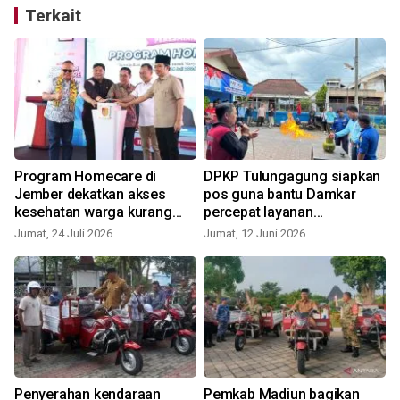
Terkait
Program Homecare di
DPKP Tulungagung siapkan
Jember dekatkan akses
pos guna bantu Damkar
kesehatan warga kurang
percepat layanan
mampu
kedaruratan
Jumat, 24 Juli 2026
Jumat, 12 Juni 2026
S
n
Penyerahan kendaraan
Pemkab Madiun bagikan