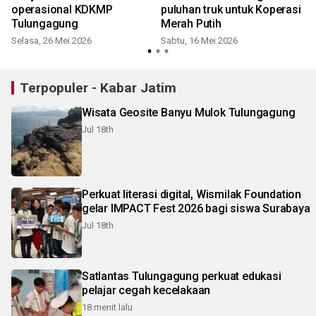
operasional KDKMP
puluhan truk untuk Koperasi
Tulungagung
Merah Putih
Selasa, 26 Mei 2026
Sabtu, 16 Mei 2026
S
Terpopuler - Kabar Jatim
Wisata Geosite Banyu Mulok Tulungagung
Jul 18th
Perkuat literasi digital, Wismilak Foundation
gelar IMPACT Fest 2026 bagi siswa Surabaya
Jul 18th
Satlantas Tulungagung perkuat edukasi
pelajar cegah kecelakaan
18 menit lalu