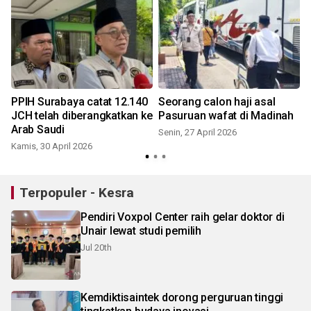
PPIH Surabaya catat 12.140
Seorang calon haji asal
JCH telah diberangkatkan ke
Pasuruan wafat di Madinah
Arab Saudi
Senin, 27 April 2026
Kamis, 30 April 2026
S
Terpopuler - Kesra
Pendiri Voxpol Center raih gelar doktor di
Unair lewat studi pemilih
Jul 20th
Kemdiktisaintek dorong perguruan tinggi