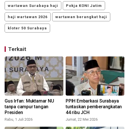
wartawan Surabaya haji
Pokja KONI Jatim
haji wartawan 2026
wartawan berangkat haji
kloter 50 Surabaya
Terkait
Gus Irfan: Muktamar NU
PPIH Embarkasi Surabaya
tanpa campur tangan
tuntaskan pemberangkatan
Presiden
44 ribu JCH
Rabu, 1 Juli 2026
Jumat, 22 Mei 2026
S