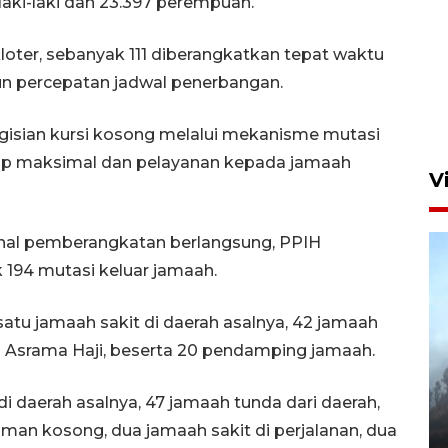
 laki-laki dan 23.397 perempuan.
kloter, sebanyak 111 diberangkatkan tepat waktu
Aksi bersih sungai di kawasan
 percepatan jadwal penerbangan.
padat penduduk
23 jam lalu
gisian kursi kosong melalui mekanisme mutasi
ap maksimal dan pelayanan kepada jamaah
V
sional pemberangkatan berlangsung, PPIH
194 mutasi keluar jamaah.
 satu jamaah sakit di daerah asalnya, 42 jamaah
di Asrama Haji, beserta 20 pendamping jamaah.
BPBD Jatim kerahkan "Drone
Water Spray" bantu padamkan
i daerah asalnya, 47 jamaah tunda dari daerah,
kebakaran Bromo
aman kosong, dua jamaah sakit di perjalanan, dua
6 Agustus 2026 18:23