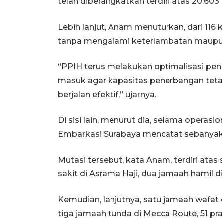
telah diberangkatkan terdiri atas 20.603
Lebih lanjut, Anam menuturkan, dari 116 
tanpa mengalami keterlambatan maupun
“PPIH terus melakukan optimalisasi pen
masuk agar kapasitas penerbangan tet
berjalan efektif,” ujarnya.
Di sisi lain, menurut dia, selama opera
Embarkasi Surabaya mencatat sebanyak 
Mutasi tersebut, kata Anam, terdiri atas
sakit di Asrama Haji, dua jamaah hamil 
Kemudian, lanjutnya, satu jamaah wafat d
tiga jamaah tunda di Mecca Route, 51 pr