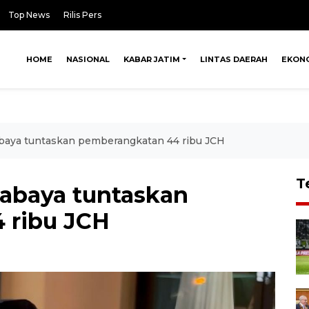
Top News
Rilis Pers
HOME
NASIONAL
KABAR JATIM
LINTAS DAERAH
EKON
baya tuntaskan pemberangkatan 44 ribu JCH
T
abaya tuntaskan
 ribu JCH