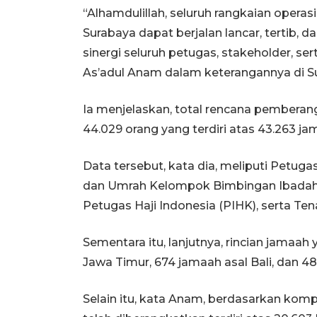
“Alhamdulillah, seluruh rangkaian oper
Surabaya dapat berjalan lancar, tertib, d
sinergi seluruh petugas, stakeholder, 
As’adul Anam dalam keterangannya di S
Ia menjelaskan, total rencana pemberan
44.029 orang yang terdiri atas 43.263 
Data tersebut, kata dia, meliputi Petug
dan Umrah Kelompok Bimbingan Ibadah H
Petugas Haji Indonesia (PIHK), serta Te
Sementara itu, lanjutnya, rincian jamaa
Jawa Timur, 674 jamaah asal Bali, dan 4
Selain itu, kata Anam, berdasarkan komp