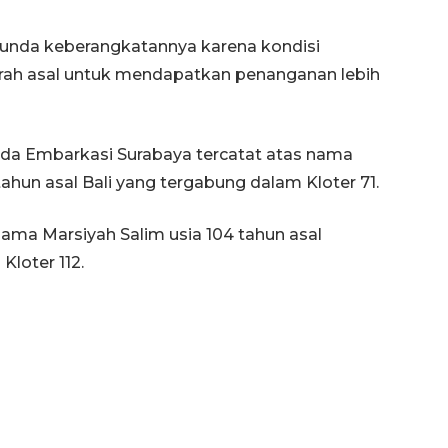
rtunda keberangkatannya karena kondisi
erah asal untuk mendapatkan penanganan lebih
uda Embarkasi Surabaya tercatat atas nama
ahun asal Bali yang tergabung dalam Kloter 71.
ama Marsiyah Salim usia 104 tahun asal
Awas penipuan berbasis AI
loter 112.
2026-08-07 13:45:00