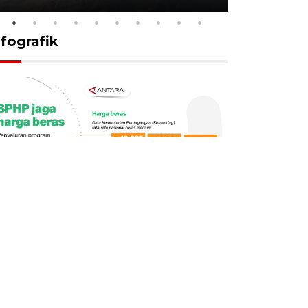
nfografik