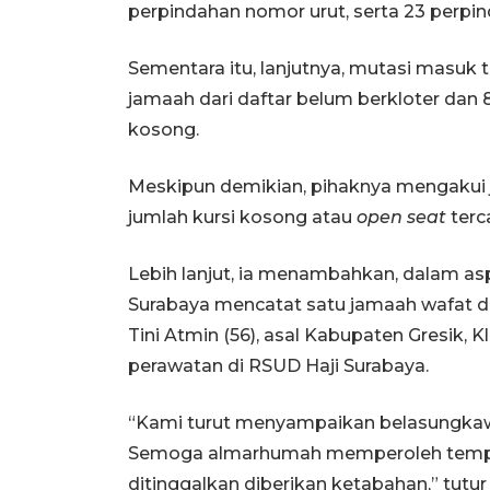
perpindahan nomor urut, serta 23 perpin
Sementara itu, lanjutnya, mutasi masuk t
jamaah dari daftar belum berkloter dan 8
kosong.
Meskipun demikian, pihaknya mengakui j
jumlah kursi kosong atau
open seat
terc
Lebih lanjut, ia menambahkan, dalam a
Surabaya mencatat satu jamaah wafat d
Tini Atmin (56), asal Kabupaten Gresik, K
perawatan di RSUD Haji Surabaya.
“Kami turut menyampaikan belasungkaw
Semoga almarhumah memperoleh tempat t
ditinggalkan diberikan ketabahan,” tu