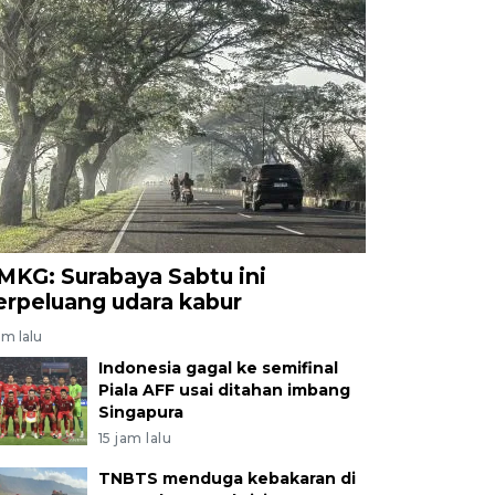
MKG: Surabaya Sabtu ini
erpeluang udara kabur
am lalu
Indonesia gagal ke semifinal
Piala AFF usai ditahan imbang
Singapura
15 jam lalu
TNBTS menduga kebakaran di