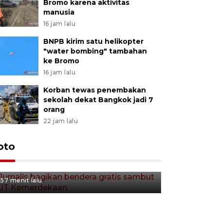
Bromo karena aktivitas
manusia
16 jam lalu
BNPB kirim satu helikopter
"water bombing" tambahan
ke Bromo
16 jam lalu
Korban tewas penembakan
sekolah dekat Bangkok jadi 7
orang
22 jam lalu
Jurnalis bagikan bendera
oto
gratis sambut HUT
Kemerdekaan
57 menit lalu