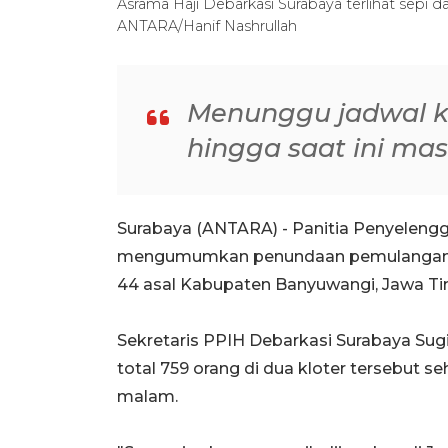
Asrama Haji Debarkasi Surabaya terlihat sepi da
ANTARA/Hanif Nashrullah
Menunggu jadwal 
hingga saat ini ma
Surabaya (ANTARA) - Panitia Penyelengg
mengumumkan penundaan pemulangan ja
44 asal Kabupaten Banyuwangi, Jawa T
Sekretaris PPIH Debarkasi Surabaya Sug
total 759 orang di dua kloter tersebut s
malam.