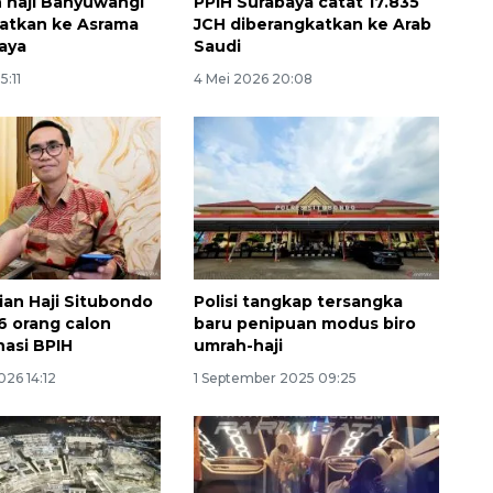
n haji Banyuwangi
PPIH Surabaya catat 17.835
atkan ke Asrama
JCH diberangkatkan ke Arab
baya
Saudi
5:11
4 Mei 2026 20:08
an Haji Situbondo
Polisi tangkap tersangka
86 orang calon
baru penipuan modus biro
nasi BPIH
umrah-haji
026 14:12
1 September 2025 09:25