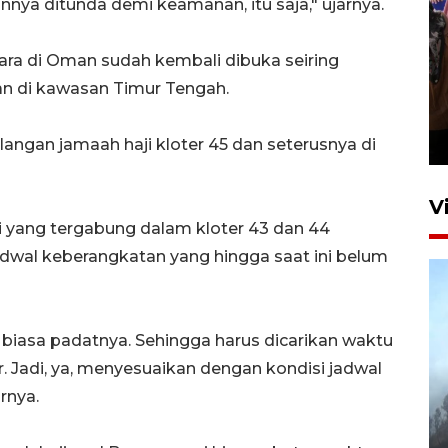
nya ditunda demi keamanan, itu saja," ujarnya.
ra di Oman sudah kembali dibuka seiring
Persebaya juara Piala
an di kawasan Timur Tengah.
Presiden 2026
15 jam lalu
ngan jamaah haji kloter 45 dan seterusnya di
V
i yang tergabung dalam kloter 43 dan 44
dwal keberangkatan yang hingga saat ini belum
ar biasa padatnya. Sehingga harus dicarikan waktu
 Jadi, ya, menyesuaikan dengan kondisi jadwal
BPBD Jatim kerahkan "Drone
rnya.
Water Spray" bantu padamkan
kebakaran Bromo