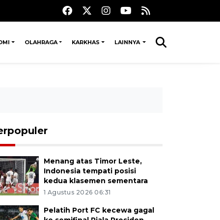
OMI
OLAHRAGA
KARKHAS
LAINNYA
erpopuler
Menang atas Timor Leste,
Indonesia tempati posisi
kedua klasemen sementara
1 Agustus 2026 06:31
Pelatih Port FC kecewa gagal