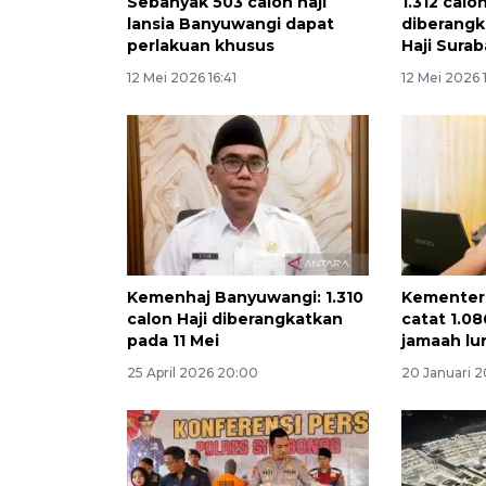
Sebanyak 503 calon haji
1.312 calo
lansia Banyuwangi dapat
diberangk
perlakuan khusus
Haji Sura
12 Mei 2026 16:41
12 Mei 2026 1
Kemenhaj Banyuwangi: 1.310
Kementeri
calon Haji diberangkatkan
catat 1.0
pada 11 Mei
jamaah lu
25 April 2026 20:00
20 Januari 2