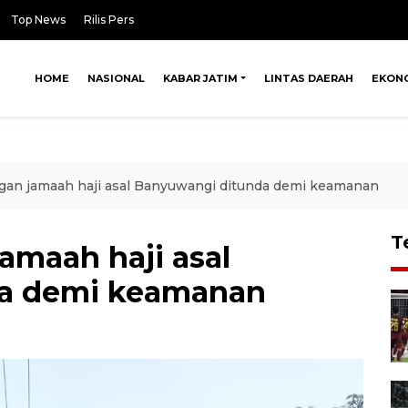
Top News
Rilis Pers
HOME
NASIONAL
KABAR JATIM
LINTAS DAERAH
EKON
an jamaah haji asal Banyuwangi ditunda demi keamanan
T
amaah haji asal
a demi keamanan