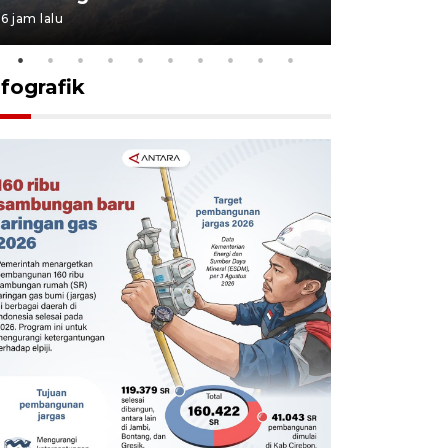
6 jam lalu
6 jam lalu
nfografik