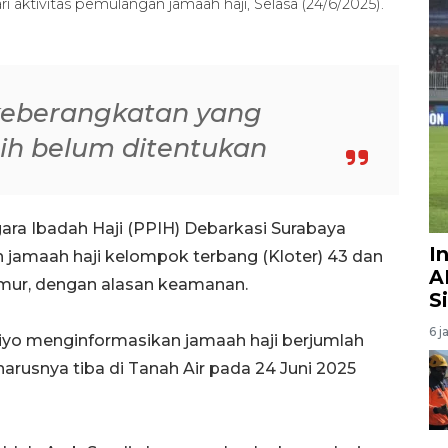
ri aktivitas pemulangan jamaah haji, Selasa (24/6/2025).
keberangkatan yang
sih belum ditentukan
ara Ibadah Haji (PPIH) Debarkasi Surabaya
I
maah haji kelompok terbang (Kloter) 43 dan
A
imur, dengan alasan keamanan.
S
6 j
iyo menginformasikan jamaah haji berjumlah
eharusnya tiba di Tanah Air pada 24 Juni 2025