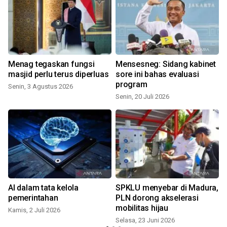
Menag tegaskan fungsi
Mensesneg: Sidang kabinet
masjid perlu terus diperluas
sore ini bahas evaluasi
program
Senin, 3 Agustus 2026
Senin, 20 Juli 2026
J
AI dalam tata kelola
SPKLU menyebar di Madura,
pemerintahan
PLN dorong akselerasi
mobilitas hijau
Kamis, 2 Juli 2026
Selasa, 23 Juni 2026