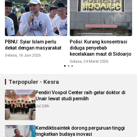
PBNU: Syiar Islam perlu
Polisi: Kurang konsentrasi
dekat dengan masyarakat
diduga penyebab
kecelakaan maut di Sidoarjo
Selasa, 16 Juni 2026
Selasa, 24 Maret 2026
J
Terpopuler - Kesra
Pendiri Voxpol Center raih gelar doktor di
Unair lewat studi pemilih
Jul 20th
Kemdiktisaintek dorong perguruan tinggi
tingkatkan budaya inovasi