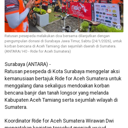
Ratusan pesepeda melakukan doa bersama dilanjutkan dengan
pengumpulan donasi di Surabaya Jawa Timur, Sabtu (24/1/2026), untuk
korban bencana di Aceh Tamiang dan sejumlah daerah di Sumatera.
(ANTARA/ HO - Ride for Aceh Sumatera)
Surabaya (ANTARA) -
Ratusan pesepeda di Kota Surabaya menggelar aksi
kemanusiaan bertajuk Ride for Aceh Sumatera untuk
menggalang dana sekaligus mendoakan korban
bencana banjir dan tanah longsor yang melanda
Kabupaten Aceh Tamiang serta sejumlah wilayah di
Sumatera.
Koordinator Ride for Aceh Sumatera Wirawan Dwi
mengatakan kegiatan tersebut menjadi wujud