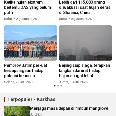
Ketika hujan ekstrem
Lebih dari 115.000 orang
i
bertemu DAS yang belum
dievakuasi saat hujan deras
pulih
di Shaanxi, China
Rabu, 5 Agustus 2026
Rabu, 5 Agustus 2026
S
Pemprov Jatim perkuat
Beijing siap siaga, terapkan
kesiapsiagaan hadapi
langkah darurat hadapi
potensi bencana
hujan sangat lebat
Selasa, 21 Juli 2026
Jumat, 10 Juli 2026
R
Terpopuler - Karkhas
Menjaga masa depan di rimbun mangrove
Jul 24th