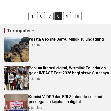
1
6
7
8
9
10
Terpopuler -
Wisata Geosite Banyu Mulok Tulungagung
Jul 18th
Perkuat literasi digital, Wismilak Foundation
gelar IMPACT Fest 2026 bagi siswa Surabaya
Jul 18th
Komisi VI DPR dan BRI Situbondo edukasi
pencegahan kejahatan digital
7 jam lalu