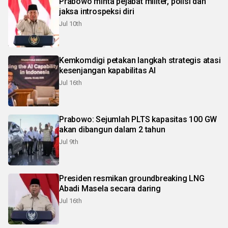
Prabowo minta pejabat militer, polisi dan
jaksa introspeksi diri
Jul 10th
Kemkomdigi petakan langkah strategis atasi
kesenjangan kapabilitas AI
Jul 16th
Prabowo: Sejumlah PLTS kapasitas 100 GW
akan dibangun dalam 2 tahun
Jul 9th
Presiden resmikan groundbreaking LNG
Abadi Masela secara daring
Jul 16th