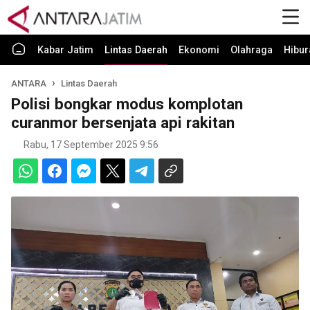
Kabar Jatim
Lintas Daerah
Ekonomi
Olahraga
Hibur
ANTARA
Lintas Daerah
Polisi bongkar modus komplotan
curanmor bersenjata api rakitan
Rabu, 17 September 2025 9:56