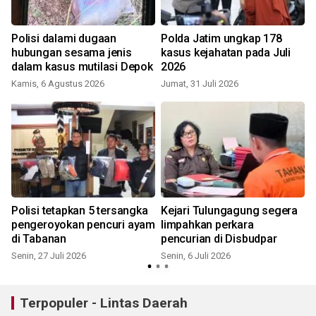
i
Polisi dalami dugaan
Polda Jatim ungkap 178
r
hubungan sesama jenis
kasus kejahatan pada Juli
dalam kasus mutilasi Depok
2026
Kamis, 6 Agustus 2026
Jumat, 31 Juli 2026
S
p
Polisi tetapkan 5 tersangka
Kejari Tulungagung segera
pengeroyokan pencuri ayam
limpahkan perkara
di Tabanan
pencurian di Disbudpar
Senin, 27 Juli 2026
Senin, 6 Juli 2026
S
Terpopuler - Lintas Daerah