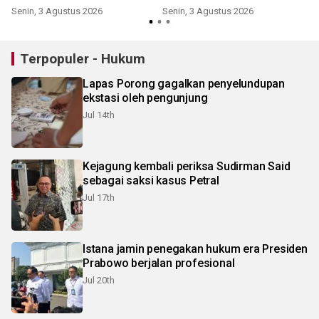
KMP Mutiara Sentosa II
Senin, 3 Agustus 2026
Senin, 3 Agustus 2026
Terpopuler - Hukum
Lapas Porong gagalkan penyelundupan
ekstasi oleh pengunjung
Jul 14th
Kejagung kembali periksa Sudirman Said
sebagai saksi kasus Petral
Jul 17th
Istana jamin penegakan hukum era Presiden
Prabowo berjalan profesional
Jul 20th