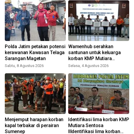
Polda Jatim petakan potensi
Wamenhub serahkan
kerawanan Kawasan Telaga
santunan untuk keluarga
Sarangan Magetan
korban KMP Mutiara
Sentosa II
Sabtu, 8 Agustus 2026
Selasa, 4 Agustus 2026
Menjemput harapan korban
Identifikasi lima korban KMP
kapal terbakar di perairan
Mutiara Sentosa
Sumenep
IIIdentifikasi lima korban