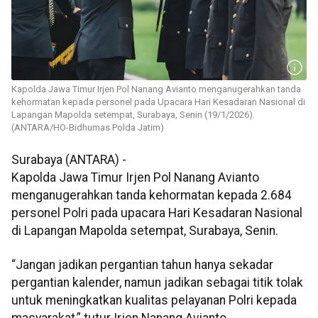
Kapolda Jawa Timur Irjen Pol Nanang Avianto menganugerahkan tanda
kehormatan kepada personel pada Upacara Hari Kesadaran Nasional di
Lapangan Mapolda setempat, Surabaya, Senin (19/1/2026).
(ANTARA/HO-Bidhumas Polda Jatim)
Surabaya (ANTARA) -
Kapolda Jawa Timur Irjen Pol Nanang Avianto
menganugerahkan tanda kehormatan kepada 2.684
personel Polri pada upacara Hari Kesadaran Nasional
di Lapangan Mapolda setempat, Surabaya, Senin.
“Jangan jadikan pergantian tahun hanya sekadar
pergantian kalender, namun jadikan sebagai titik tolak
untuk meningkatkan kualitas pelayanan Polri kepada
masyarakat,” tutur Irjen Nanang Avianto.