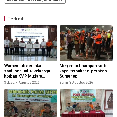
Terkait
Wamenhub serahkan
Menjemput harapan korban
santunan untuk keluarga
kapal terbakar di perairan
korban KMP Mutiara
Sumenep
Sentosa II
Selasa, 4 Agustus 2026
Senin, 3 Agustus 2026