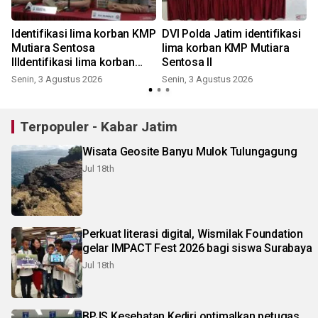
Identifikasi lima korban KMP
DVI Polda Jatim identifikasi
Mutiara Sentosa
lima korban KMP Mutiara
IIIdentifikasi lima korban
Sentosa II
KMP Mutiara Sentosa II
Senin, 3 Agustus 2026
Senin, 3 Agustus 2026
Terpopuler - Kabar Jatim
Wisata Geosite Banyu Mulok Tulungagung
Jul 18th
Perkuat literasi digital, Wismilak Foundation
gelar IMPACT Fest 2026 bagi siswa Surabaya
Jul 18th
BPJS Kesehatan Kediri optimalkan petugas