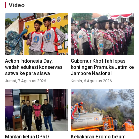
Video
Action Indonesia Day,
Gubernur Khofifah lepas
wadah edukasi konservasi
kontingen Pramuka Jatim ke
satwa ke para siswa
Jambore Nasional
Jumat, 7 Agustus 2026
Kamis, 6 Agustus 2026
Mantan ketua DPRD
Kebakaran Bromo belum