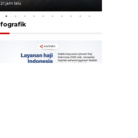
21 jam lalu
21 jam lalu
nfografik