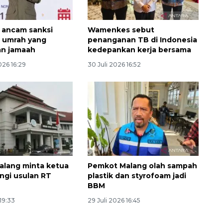
 ancam sanksi
Wamenkes sebut
o umrah yang
penanganan TB di Indonesia
an jamaah
kedepankan kerja bersama
026 16:29
30 Juli 2026 16:52
alang minta ketua
Pemkot Malang olah sampah
gi usulan RT
plastik dan styrofoam jadi
BBM
 19:33
29 Juli 2026 16:45