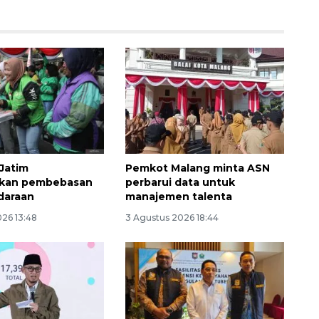
Jatim
Pemkot Malang minta ASN
160 ribu sambungan baru
sikan pembebasan
perbarui data untuk
jaringan gas 2026
daraan
manajemen talenta
2026-08-07 18:00:00
026 13:48
3 Agustus 2026 18:44