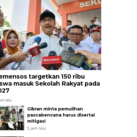
emensos targetkan 150 ribu
iswa masuk Sekolah Rakyat pada
027
am lalu
Gibran minta pemulihan
pascabencana harus disertai
mitigasi
5 jam lalu