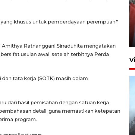
 yang khusus untuk pemberdayaan perempuan,"
Penguatan struktur jembatan
Niyama Tulungagung
7 Agustus 2026 14:36
 Amithya Ratnanggani Sirraduhita mengatakan
sifat usulan awal, setelah terbitnya Perda
V
 dan tata kerja (SOTK) masih dalam
ru dari hasil pemisahan dengan satuan kerja
n pembahasan detail, guna memastikan ketepatan
BPBD Jatim kerahkan "Drone
erima program.
Water Spray" bantu padamkan
kebakaran Bromo