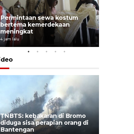
Permintaan sewa kostum
bertema kemerdekaan
Perpusta
meningkat
Lingkunga
4 jam lalu
4 jam lalu
ideo
TNBTS: kebakaran di Bromo
Khofifah 
diduga sisa perapian orang di
Bromo, a
Bantengan
capai 176