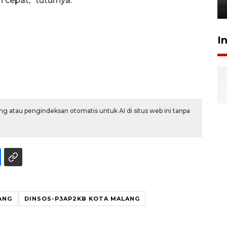
 cepat," tuturnya.
6 Agustus 2026 18:23
I
g atau pengindeksan otomatis untuk AI di situs web ini tanpa
ANG
DINSOS-P3AP2KB KOTA MALANG