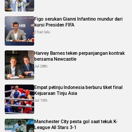
Figo serukan Gianni Infantino mundur dari
kursi Presiden FIFA
2 hari lalu
Harvey Barnes teken perpanjangan kontrak
bersama Newcastle
Jul 28th
Empat petinju Indonesia berburu tiket final
Kejuaraan Tinju Asia
Jul 13th
Manchester City pesta gol saat tekuk K-
League All Stars 3-1