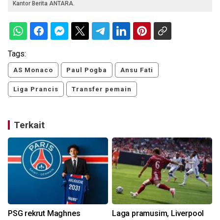
Kantor Berita ANTARA.
Tags:
AS Monaco
Paul Pogba
Ansu Fati
Liga Prancis
Transfer pemain
Terkait
PSG rekrut Maghnes
Laga pramusim, Liverpool