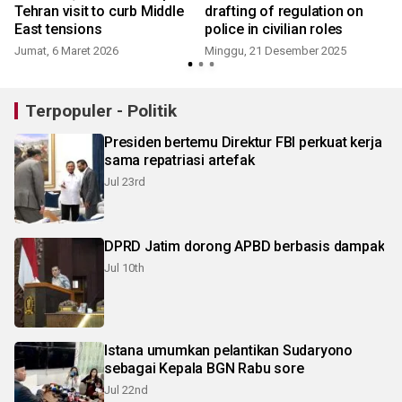
i
Tehran visit to curb Middle
drafting of regulation on
East tensions
police in civilian roles
Jumat, 6 Maret 2026
Minggu, 21 Desember 2025
Terpopuler - Politik
Presiden bertemu Direktur FBI perkuat kerja
sama repatriasi artefak
Jul 23rd
DPRD Jatim dorong APBD berbasis dampak
Jul 10th
Istana umumkan pelantikan Sudaryono
sebagai Kepala BGN Rabu sore
Jul 22nd