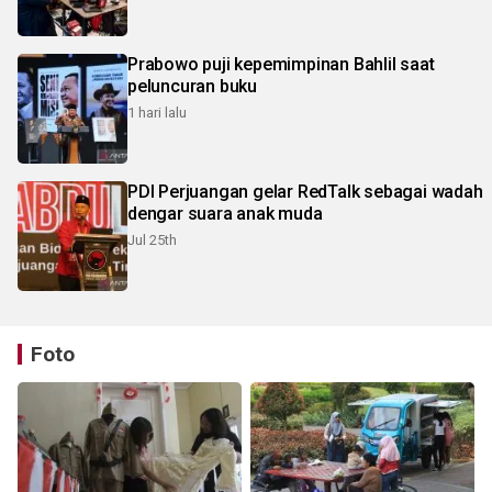
Prabowo puji kepemimpinan Bahlil saat
peluncuran buku
1 hari lalu
PDI Perjuangan gelar RedTalk sebagai wadah
dengar suara anak muda
Jul 25th
Foto