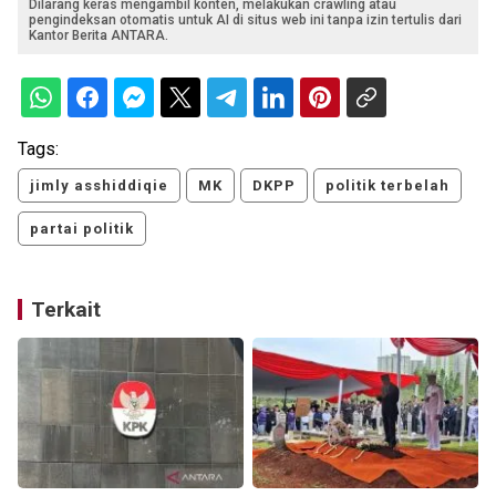
Dilarang keras mengambil konten, melakukan crawling atau
pengindeksan otomatis untuk AI di situs web ini tanpa izin tertulis dari
Kantor Berita ANTARA.
Tags:
jimly asshiddiqie
MK
DKPP
politik terbelah
partai politik
Terkait