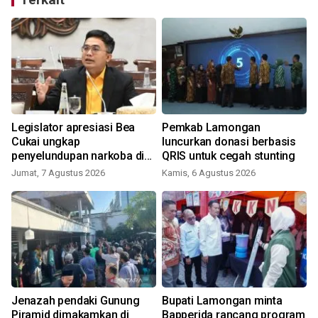
Legislator apresiasi Bea
Pemkab Lamongan
Cukai ungkap
luncurkan donasi berbasis
penyelundupan narkoba di
QRIS untuk cegah stunting
Soetta
Jumat, 7 Agustus 2026
Kamis, 6 Agustus 2026
Jenazah pendaki Gunung
Bupati Lamongan minta
Piramid dimakamkan di
Bapperida rancang program