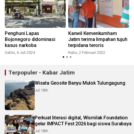
Penghuni Lapas
Kanwil Kemenkumham
s
Bojonegoro didominasi
Jatim terima limpahan tujuh
kasus narkoba
terpidana teroris
Sabtu, 6 Juli 2024
Rabu, 2 Februari 2022
S
Terpopuler - Kabar Jatim
Wisata Geosite Banyu Mulok Tulungagung
Jul 18th
Perkuat literasi digital, Wismilak Foundation
gelar IMPACT Fest 2026 bagi siswa Surabaya
Jul 18th