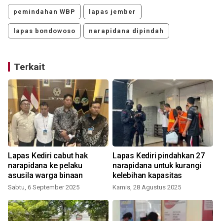
pemindahan WBP
lapas jember
lapas bondowoso
narapidana dipindah
Terkait
n
Lapas Kediri cabut hak
Lapas Kediri pindahkan 27
narapidana ke pelaku
narapidana untuk kurangi
asusila warga binaan
kelebihan kapasitas
Sabtu, 6 September 2025
Kamis, 28 Agustus 2025
K