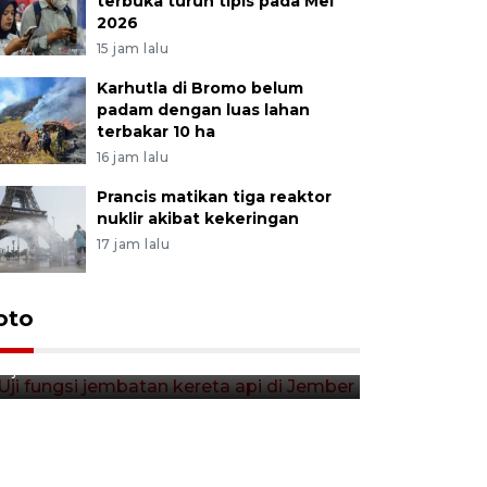
terbuka turun tipis pada Mei
2026
15 jam lalu
Karhutla di Bromo belum
padam dengan luas lahan
terbakar 10 ha
16 jam lalu
Prancis matikan tiga reaktor
nuklir akibat kekeringan
17 jam lalu
Uji fungsi jembatan kereta api
oto
Tera timb
di Jember
di pasar t
6 jam lalu
6 jam lalu