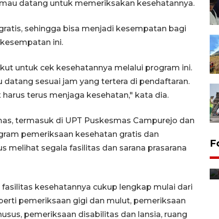
 mau datang untuk memeriksakan kesehatannya.
i gratis, sehingga bisa menjadi kesempatan bagi
 kesempatan ini.
ut untuk cek kesehatannya melalui program ini.
lu datang sesuai jam yang tertera di pendaftaran.
 harus terus menjaga kesehatan," kata dia.
smas, termasuk di UPT Puskesmas Campurejo dan
ogram pemeriksaan kesehatan gratis dan
F
 melihat segala fasilitas dan sarana prasarana
Distribusi bantuan mesin
pertanian di Kediri
6 jam lalu
 fasilitas kesehatannya cukup lengkap mulai dari
perti pemeriksaan gigi dan mulut, pemeriksaan
sus, pemeriksaan disabilitas dan lansia, ruang