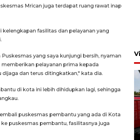
uskesmas Mrican juga terdapat ruang rawat inap
i kelengkapan fasilitas dan pelayanan yang
.
V
ua Puskesmas yang saya kunjungi bersih, nyaman
juga memberikan pelayanan prima kepada
 dijaga dan terus ditingkatkan," kata dia.
tu di kota ini lebih dihidupkan lagi, sehingga
angkau.
Basarnas hentikan operasi
embali puskesmas pembantu yang ada di Kota
kedaruratan KM Mutiara
g ke puskesmas pembantu, fasilitasnya juga
Sentosa II
4 Agustus 2026 22:38