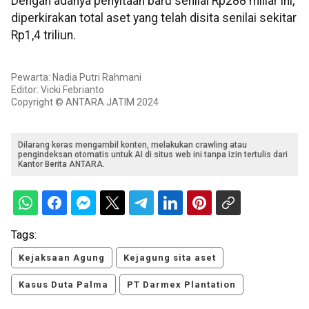
Dengan adanya penyitaan baru senilai Rp288 miliar ini,
diperkirakan total aset yang telah disita senilai sekitar
Rp1,4 triliun.
Pewarta: Nadia Putri Rahmani
Editor: Vicki Febrianto
Copyright © ANTARA JATIM 2024
Dilarang keras mengambil konten, melakukan crawling atau
pengindeksan otomatis untuk AI di situs web ini tanpa izin tertulis dari
Kantor Berita ANTARA.
Tags:
Kejaksaan Agung
Kejagung sita aset
Kasus Duta Palma
PT Darmex Plantation