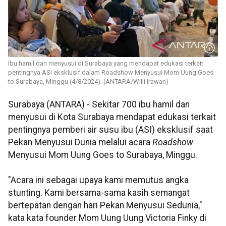
Ibu hamil dan menyusui di Surabaya yang mendapat edukasi terkait
pentingnya ASI eksklusif dalam Roadshow Menyusui Mom Uung Goes
to Surabaya, Minggu (4/8/2024). (ANTARA/Willi Irawan)
Surabaya (ANTARA) - Sekitar 700 ibu hamil dan
menyusui di Kota Surabaya mendapat edukasi terkait
pentingnya pemberi air susu ibu (ASI) eksklusif saat
Pekan Menyusui Dunia melalui acara
Roadshow
Menyusui Mom Uung Goes to Surabaya, Minggu.
"Acara ini sebagai upaya kami memutus angka
stunting. Kami bersama-sama kasih semangat
bertepatan dengan hari Pekan Menyusui Sedunia,"
kata kata founder Mom Uung Uung Victoria Finky di