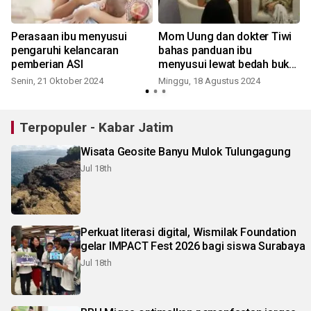
Perasaan ibu menyusui
Mom Uung dan dokter Tiwi
pengaruhi kelancaran
bahas panduan ibu
pemberian ASI
menyusui lewat bedah buku
"Sang Bayi"
Senin, 21 Oktober 2024
Minggu, 18 Agustus 2024
Terpopuler - Kabar Jatim
Wisata Geosite Banyu Mulok Tulungagung
Jul 18th
Perkuat literasi digital, Wismilak Foundation
gelar IMPACT Fest 2026 bagi siswa Surabaya
Jul 18th