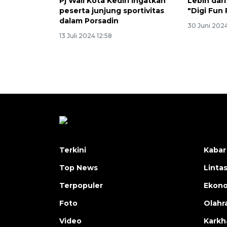
Pj Wali Kota Kediri ingatkan
Lebih dari
peserta junjung sportivitas
"Digi Fun 
dalam Porsadin
30 Juni 2024
13 Juli 2024 12:58
Terkini
Kabar
Top News
Linta
Terpopuler
Ekon
Foto
Olahr
Video
Karkh