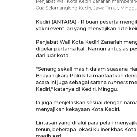
Penjabat Wali Kota Kediri Zanariah memberang
Gua Selomangleng Kediri, Jawa Timur, Mingg
Kediri (ANTARA) - Ribuan peserta mengik
yakni event lari yang menyajikan rute ke
Penjabat Wali Kota Kediri Zanariah men
digelar pertama kali. Namun antusias pe
dari luar kota.
"Senang sekali masih dalam suasana Hari
Bhayangkara Polri kita manfaatkan denga
acara ini juga sebagai sarana
runners
men
Kediri," katanya di Kediri, Minggu.
Ia juga menjelaskan sesuai dengan nama
menyajikan kekayaan Kota Kediri.
Lintasan yang dilalui para pelari menyaji
tenun, beberapa lokasi kuliner khas Ko
masih asri.