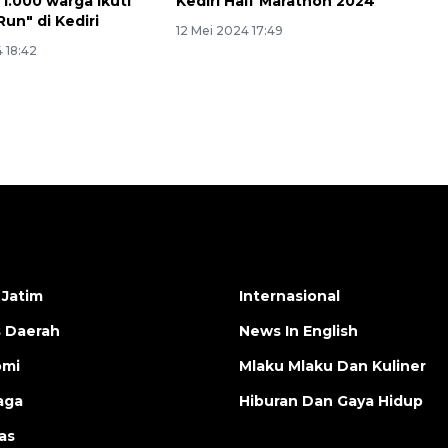
 1.000 warga ikuti
Kediri Half Marathon 2024
Run" di Kediri
12 Mei 2024 17:49
 18:42
 Jatim
Internasional
s Daerah
News In English
omi
Mlaku Mlaku Dan Kuliner
aga
Hiburan Dan Gaya Hidup
as