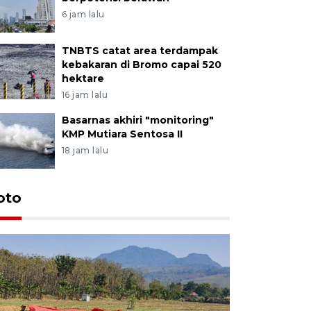
6 jam lalu
TNBTS catat area terdampak
kebakaran di Bromo capai 520
hektare
16 jam lalu
Basarnas akhiri "monitoring"
KMP Mutiara Sentosa II
18 jam lalu
oto
Luas pane
Septembe
16 jam lalu