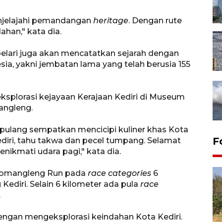
enjelajahi pemandangan
heritage
. Dengan rute
han," kata dia.
elari juga akan mencatatkan sejarah dengan
esia, yakni jembatan lama yang telah berusia 155
ngeksplorasi kejayaan Kerajaan Kediri di Museum
angleng.
 pulang sempatkan mencicipi kuliner khas Kota
Lomba lari Jalasenastri Run
F
Kediri, tahu takwa dan pecel tumpang. Selamat
2026
enikmati udara pagi," kata dia.
23 jam lalu
lomangleng Run pada
race categories
6
ediri. Selain 6 kilometer ada pula
race
.
engan mengeksplorasi keindahan Kota Kediri.