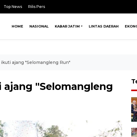
Top News
Rilis Pers
HOME
NASIONAL
KABAR JATIM
LINTAS DAERAH
EKON
 ikuti ajang "Selomangleng Run"
T
ti ajang "Selomangleng