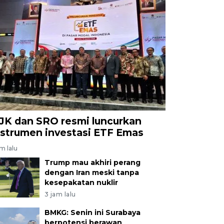
JK dan SRO resmi luncurkan
nstrumen investasi ETF Emas
am lalu
Trump mau akhiri perang
dengan Iran meski tanpa
kesepakatan nuklir
3 jam lalu
BMKG: Senin ini Surabaya
berpotensi berawan