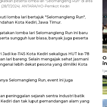
katkan peserta lomba lari "Selomangleng Run" di area
u (28/7/2024). ANTARA/HO-Pemkot Kediri
uti lomba lari bertajuk "Selomangleng Run",
indahan Kota Kediri, Jawa Timur.
gatakan lomba lari Selomangleng Run ini baru
serta sungguh luar biasa, banyak juga peserta
 Jadi ke-1145 Kota Kediri sekaligus HUT ke-78
O
n lari bareng. Selain mengajak sehat jasmani
i
genal lebih dekat pesona yang dimiliki Kota
1 j
nya Selomangleng Run, event ini juga
kan peninggalan sejarah sentra industri batik
ta Kediri dan tak luput pemandangan alam yang