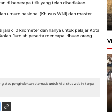
n di beberapa titik yang telah disediakan.
alah umum nasional (Khusus WNI) dan master
i jarak 10 kilometer dan hanya untuk pelajar Kota
sekolah. Jumlah peserta mencapai ribuan orang
V
g atau pengindeksan otomatis untuk AI di situs web ini tanpa
BNPB perkuat operasi udara
padamkan karhutla di Gunung
Bromo
7 Agustus 2026 21:12