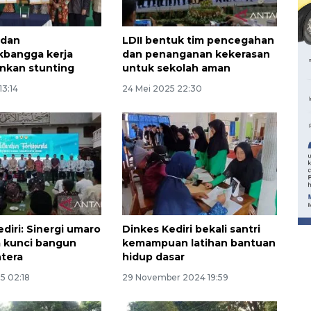
 dan
LDII bentuk tim pencegahan
bangga kerja
dan penanganan kekerasan
nkan stunting
untuk sekolah aman
13:14
24 Mei 2025 22:30
160 ribu sambungan baru
jaringan gas 2026
2026-08-07 18:00:00
diri: Sinergi umaro
Dinkes Kediri bekali santri
 kunci bangun
kemampuan latihan bantuan
htera
hidup dasar
5 02:18
29 November 2024 19:59