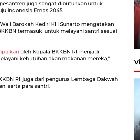
pesantren juga sangat dibutuhkan untuk
uju Indonesia Emas 2045.
 Wali Barokah Kediri KH Sunarto mengatakan
Penguatan struktur jembatan
BKKBN termasuk untuk melayani santri sesuai
Niyama Tulungagung
7 Agustus 2026 14:36
m
paikan
oleh Kepala BKKBN RI menjadi
melayani kebutuhan akan makanan mereka,"
V
an BKKBN RI, juga dari pengurus Lembaga Dakwah
n, serta para santri.
BPBD Jatim kerahkan "Drone
Water Spray" bantu padamkan
kebakaran Bromo