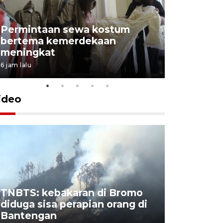
Permintaan sewa kostum
bertema kemerdekaan
Perpusta
meningkat
Lingkunga
6 jam lalu
6 jam lalu
ideo
TNBTS: kebakaran di Bromo
Khofifah 
diduga sisa perapian orang di
Bromo, a
Bantengan
capai 176