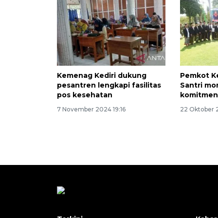
Kemenag Kediri dukung
Pemkot Ke
pesantren lengkapi fasilitas
Santri m
pos kesehatan
komitmen
7 November 2024 19:16
22 Oktober 