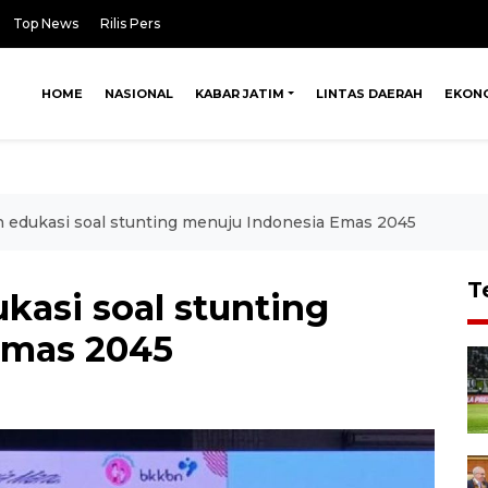
Top News
Rilis Pers
HOME
NASIONAL
KABAR JATIM
LINTAS DAERAH
EKON
edukasi soal stunting menuju Indonesia Emas 2045
T
asi soal stunting
Emas 2045