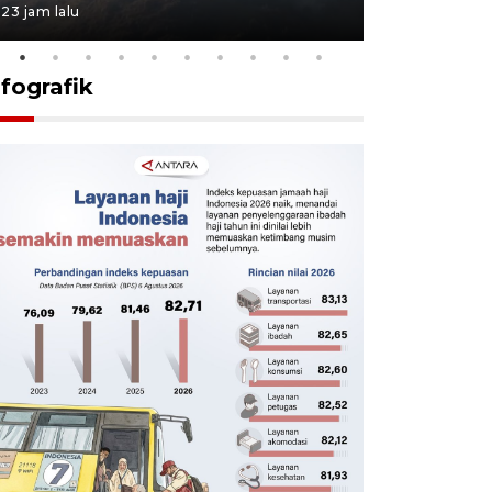
23 jam lalu
23 jam lalu
nfografik