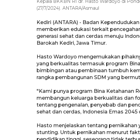
Kepala BKKBN RI dr. Hasto Wardoyo di Pondok
(27/7/2024). ANTARA/Asmaul
Kediri (ANTARA) - Badan Kependudukan 
memberikan edukasi terkait pencegahan
generasi sehat dan cerdas menuju Indo
Barokah Kediri, Jawa Timur.
Hasto Wardoyo mengemukakan pihakny
yang berkualitas termasuk program Bin
bimbingan atau pembinaan tumbuh kemb
rangka pembangunan SDM yang bermutu,
"Kami punya program Bina Ketahanan R
membangun keluarga berkualitas dan fok
tentang pengenalan, penyebab dan penc
sehat dan cerdas, Indonesia Emas 2045 d
Hasto menjelaskan tentang pernikahan y
stunting. Untuk pernikahan menurut fa
pendidikan tinggi, seseorang tidak terbu