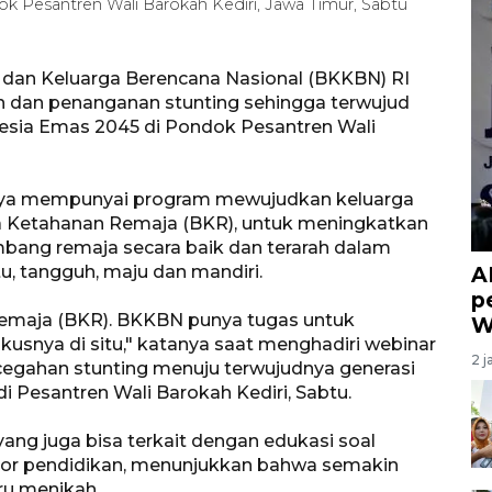
 Pesantren Wali Barokah Kediri, Jawa Timur, Sabtu
dan Keluarga Berencana Nasional (BKKBN) RI
 dan penanganan stunting sehingga terwujud
nesia Emas 2045 di Pondok Pesantren Wali
a mempunyai program mewujudkan keluarga
a Ketahanan Remaja (BKR), untuk meningkatkan
ang remaja secara baik dan terarah dalam
 tangguh, maju dan mandiri.
A
p
emaja (BKR). BKKBN punya tugas untuk
W
usnya di situ," katanya saat menghadiri webinar
2 j
egahan stunting menuju terwujudnya generasi
i Pesantren Wali Barokah Kediri, Sabtu.
ang juga bisa terkait dengan edukasi soal
ktor pendidikan, menunjukkan bahwa semakin
ru menikah.