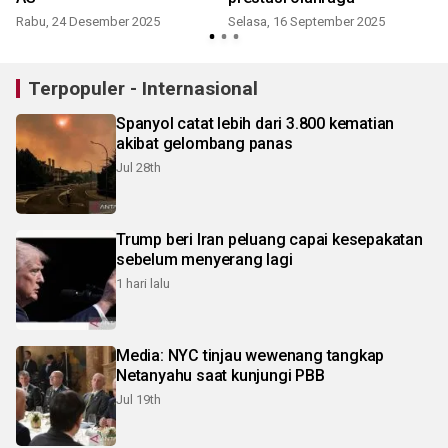
Rabu, 24 Desember 2025
Selasa, 16 September 2025
S
Terpopuler - Internasional
Spanyol catat lebih dari 3.800 kematian
akibat gelombang panas
Jul 28th
Trump beri Iran peluang capai kesepakatan
sebelum menyerang lagi
1 hari lalu
Media: NYC tinjau wewenang tangkap
Netanyahu saat kunjungi PBB
Jul 19th