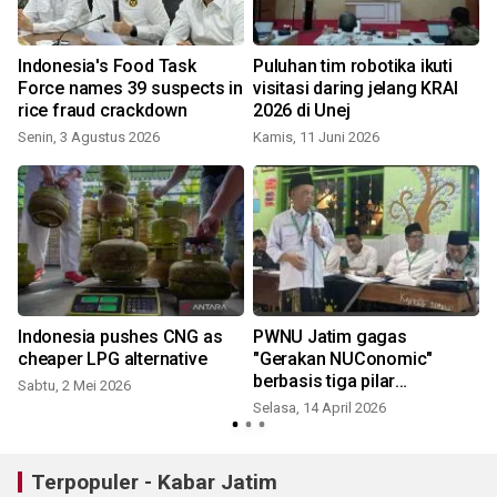
Indonesia's Food Task
Puluhan tim robotika ikuti
Force names 39 suspects in
visitasi daring jelang KRAI
rice fraud crackdown
2026 di Unej
Senin, 3 Agustus 2026
Kamis, 11 Juni 2026
M
Indonesia pushes CNG as
PWNU Jatim gagas
cheaper LPG alternative
"Gerakan NUConomic"
berbasis tiga pilar
Sabtu, 2 Mei 2026
pemberdayaan ekonomi
Selasa, 14 April 2026
Terpopuler - Kabar Jatim