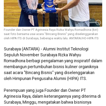
Founder dan Owner PT Agrinesia Raya Rizka Wahyu Romadhona (kiri)
saat foto bersama usai acara "Bincang Bisnis" yang diselenggarakan
oleh HIPA ITS di Surabaya, beberapa waktu lalu. ANTARA/HO-HIPA ITS
Surabaya (ANTARA) - Alumni Institut Teknologi
Sepuluh November Surabaya Rizka Wahyu
Romadhona berbagi pengalaman yang inspiratif dalam
membangun pertumbuhan bisnis kuliner organiknya
saat acara "Bincang Bisnis" yang diselenggarakan
oleh Himpunan Pengusaha Alumni (HIPA) ITS.
Perempuan yang juga Founder dan Owner PT
Agrinesia Raya, dalam keterangannya yang diterima di
Surabaya, Minggu, mengatakan bahwa bisnisnya