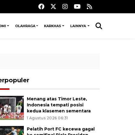
OMI
OLAHRAGA
KARKHAS
LAINNYA
erpopuler
Menang atas Timor Leste,
Indonesia tempati posisi
kedua klasemen sementara
1 Agustus 2026 06:31
Pelatih Port FC kecewa gagal