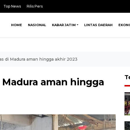
Top News
Rilis Pers
HOME
NASIONAL
KABAR JATIM
LINTAS DAERAH
EKON
ras di Madura aman hingga akhir 2023
T
di Madura aman hingga