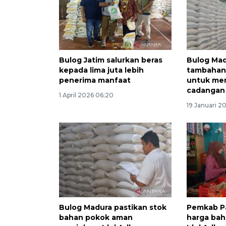
Bulog Jatim salurkan beras
Bulog Mad
kepada lima juta lebih
tambahan 
penerima manfaat
untuk me
cadangan
1 April 2026 06:20
19 Januari 2
Bulog Madura pastikan stok
Pemkab P
bahan pokok aman
harga bah