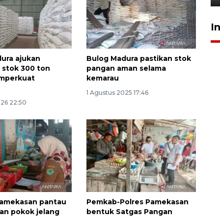
I
ura ajukan
Bulog Madura pastikan stok
stok 300 ton
pangan aman selama
mperkuat
kemarau
1 Agustus 2025 17:46
026 22:50
amekasan pantau
Pemkab-Polres Pamekasan
an pokok jelang
bentuk Satgas Pangan