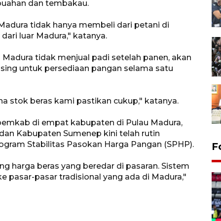
-buahan dan tembakau.
 Madura tidak hanya membeli dari petani di
ari luar Madura," katanya.
a Madura tidak menjual padi setelah panen, akan
sing untuk persediaan pangan selama satu
ena stok beras kami pastikan cukup," katanya.
 pemkab di empat kabupaten di Pulau Madura,
an Kabupaten Sumenep kini telah rutin
rogram Stabilitas Pasokan Harga Pangan (SPHP).
Gerakan pangan murah
F
Tulungagung
ing harga beras yang beredar di pasaran. Sistem
15 jam lalu
e pasar-pasar tradisional yang ada di Madura,"