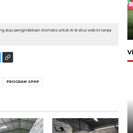
g atau pengindeksan otomatis untuk AI di situs web ini tanpa
V
PROGRAM SPHP
BNPB optimalkan penguatan
Desa Tangguh Bencana di
Jawa Timur
5 Agustus 2026 19:09