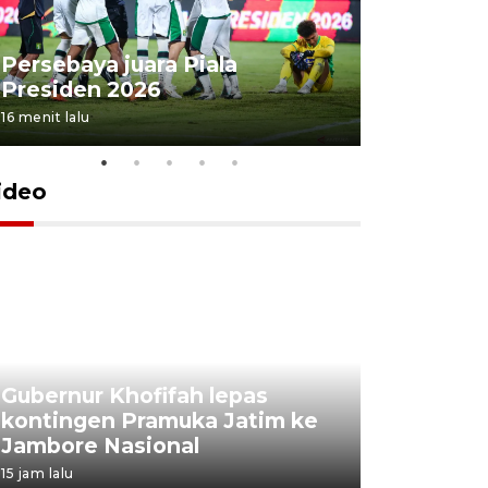
Persebaya juara Piala
Peningka
Presiden 2026
ekonomi 
16 menit lalu
20 menit lalu
ideo
Gubernur Khofifah lepas
Mantan 
kontingen Pramuka Jatim ke
Ponorogo
Jambore Nasional
korupsi 
15 jam lalu
15 jam lalu