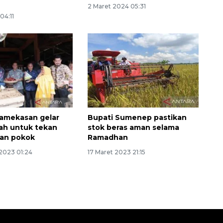
2 Maret 2024 05:31
04:11
Vaksin HPV untuk siswa laki-
amekasan gelar
Bupati Sumenep pastikan
laki
ah untuk tekan
stok beras aman selama
han pokok
Ramadhan
2026-08-06 06:30:00
2023 01:24
17 Maret 2023 21:15