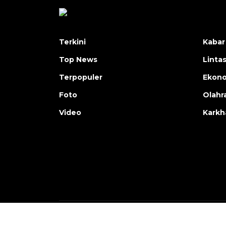
Terkini
Kabar
Top News
Linta
Terpopuler
Ekon
Foto
Olahr
Video
Karkh
Copyright © ANTARA