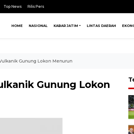
Top News
Rilis Pers
HOME
NASIONAL
KABAR JATIM
LINTAS DAERAH
EKON
 Vulkanik Gunung Lokon Menurun
T
Vulkanik Gunung Lokon