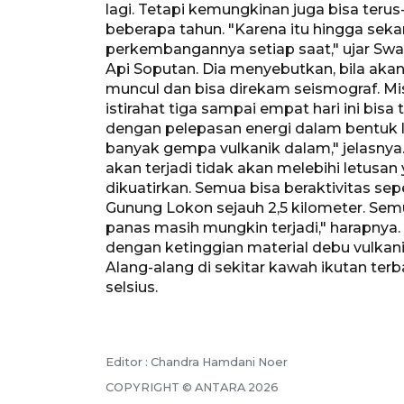
lagi. Tetapi kemungkinan juga bisa teru
beberapa tahun. "Karena itu hingga sek
perkembangannya setiap saat," ujar Sw
Api Soputan. Dia menyebutkan, bila akan
muncul dan bisa direkam seismograf. Mi
istirahat tiga sampai empat hari ini bisa 
dengan pelepasan energi dalam bentuk 
banyak gempa vulkanik dalam," jelasnya
akan terjadi tidak akan melebihi letusan 
dikuatirkan. Semua bisa beraktivitas sepe
Gunung Lokon sejauh 2,5 kilometer. S
panas masih mungkin terjadi," harapnya
dengan ketinggian material debu vulka
Alang-alang di sekitar kawah ikutan terb
selsius.
Editor : Chandra Hamdani Noer
COPYRIGHT © ANTARA 2026