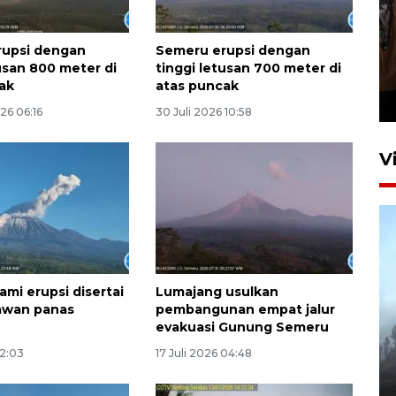
rupsi dengan
Semeru erupsi dengan
Persebaya juara Piala
tusan 800 meter di
tinggi letusan 700 meter di
Presiden 2026
ak
atas puncak
21 jam lalu
26 06:16
30 Juli 2026 10:58
V
ami erupsi disertai
Lumajang usulkan
awan panas
pembangunan empat jalur
BPBD Jatim kerahkan "Drone
evakuasi Gunung Semeru
Water Spray" bantu padamkan
12:03
17 Juli 2026 04:48
kebakaran Bromo
6 Agustus 2026 18:23