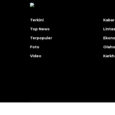
Terkini
Kabar
Top News
Linta
Terpopuler
Ekon
Foto
Olahr
Video
Karkh
Copyright © ANTARA