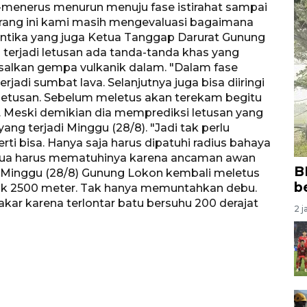
s-menerus menurun menuju fase istirahat sampai
arang ini kami masih mengevaluasi bagaimana
antika yang juga Ketua Tanggap Darurat Gunung
 terjadi letusan ada tanda-tanda khas yang
salkan gempa vulkanik dalam. "Dalam fase
terjadi sumbat lava. Selanjutnya juga bisa diiringi
letusan. Sebelum meletus akan terekam begitu
. Meski demikian dia memprediksi letusan yang
yang terjadi Minggu (28/8). "Jadi tak perlu
rti bisa. Hanya saja harus dipatuhi radius bahaya
emua harus mematuhinya karena ancaman awan
B
. Minggu (28/8) Gunung Lokon kembali meletus
b
nik 2500 meter. Tak hanya memuntahkan debu.
akar karena terlontar batu bersuhu 200 derajat
2 j