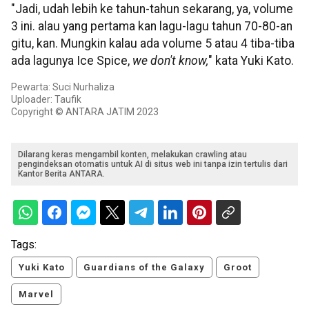
"Jadi, udah lebih ke tahun-tahun sekarang, ya, volume
3 ini. alau yang pertama kan lagu-lagu tahun 70-80-an
gitu, kan. Mungkin kalau ada volume 5 atau 4 tiba-tiba
ada lagunya Ice Spice,
we don't know,
" kata Yuki Kato.
Pewarta: Suci Nurhaliza
Uploader: Taufik
Copyright © ANTARA JATIM 2023
Dilarang keras mengambil konten, melakukan crawling atau
pengindeksan otomatis untuk AI di situs web ini tanpa izin tertulis dari
Kantor Berita ANTARA.
Tags:
Yuki Kato
Guardians of the Galaxy
Groot
Marvel