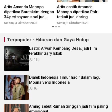
Artis Amanda Manopo
Artis cantik Amanda
diperiksa Bareskrim dengan
Manopo diperiksa Polri
34 pertanyaan soal judi
terkait judi daring
daring
Selasa, 3 Oktober 2023
Senin, 2 Oktober 2023
Terpopuler - Hiburan dan Gaya Hidup
Lastri: Arwah Kembang Desa, jadi film
terakhir Gary Iskak
Jul 13th
Dialek Indonesia Timur hadir dalam lagu
Moana versi Indonesia
Jul 9th
Aming sebut Rumah Singgah jadi film paling
emosional