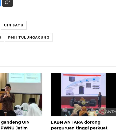
UIN SATU
G
PMII TULUNGAGUNG
Waspadai penyakit saat
musim kemarau
2026-08-05 12:00:00
 gandeng UIN
LKBN ANTARA dorong
 PWNU Jatim
perguruan tinggi perkuat