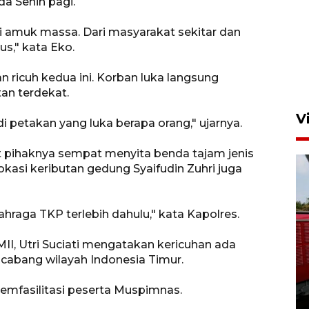
a Senin pagi.
i amuk massa. Dari masyarakat sekitar dan
s," kata Eko.
 ricuh kedua ini. Korban luka langsung
an terdekat.
V
i petakan yang luka berapa orang," ujarnya.
t pihaknya sempat menyita benda tajam jenis
kasi keributan gedung Syaifudin Zuhri juga
hraga TKP terlebih dahulu," kata Kapolres.
II, Utri Suciati mengatakan kericuhan ada
Basarnas hentikan operasi
r cabang wilayah Indonesia Timur.
kedaruratan KM Mutiara
Sentosa II
mfasilitasi peserta Muspimnas.
4 Agustus 2026 22:38