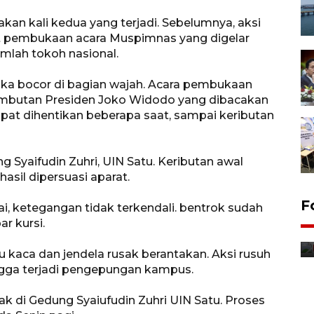
kan kali kedua yang terjadi. Sebelumnya, aksi
aat pembukaan acara Muspimnas yang digelar
umlah tokoh nasional.
 luka bocor di bagian wajah. Acara pembukaan
ambutan Presiden Joko Widodo yang dibacakan
at dihentikan beberapa saat, sampai keributan
ung Syaifudin Zuhri, UIN Satu. Keributan awal
asil dipersuasi aparat.
F
, ketegangan tidak terkendali. bentrok sudah
Distribusi bantuan mesin
ar kursi.
pertanian di Kediri
tu kaca dan jendela rusak berantakan. Aksi rusuh
13 jam lalu
ngga terjadi pengepungan kampus.
ak di Gedung Syaiufudin Zuhri UIN Satu. Proses