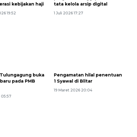
terasi kebijakan haji
tata kelola arsip digital
026 19:52
1 Juli 2026 17:27
 Tulungagung buka
Pengamatan hilal penentuan
i baru pada PMB
1 Syawal di Blitar
19 Maret 2026 20:04
6 05:57