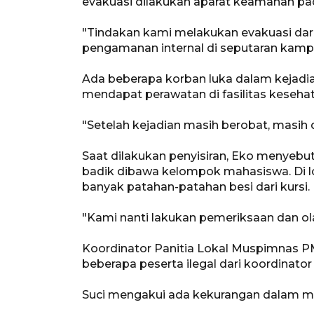
evakuasi dilakukan aparat keamanan pad
"Tindakan kami melakukan evakuasi dar
pengamanan internal di seputaran kampu
Ada beberapa korban luka dalam kejadian
mendapat perawatan di fasilitas kesehat
"Setelah kejadian masih berobat, masih d
Saat dilakukan penyisiran, Eko menyebu
badik dibawa kelompok mahasiswa. Di lo
banyak patahan-patahan besi dari kursi.
"Kami nanti lakukan pemeriksaan dan ola
Koordinator Panitia Lokal Muspimnas PM
beberapa peserta ilegal dari koordinato
Suci mengakui ada kekurangan dalam me