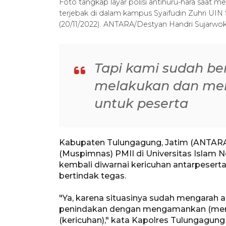
Foto tangkap layar polisi antihuru-hara saat
terjebak di dalam kampus Syaifudin Zuhri UIN
(20/11/2022). ANTARA/Destyan Handri Sujarwo
Tapi kami sudah be
melakukan dan mem
untuk peserta
Kabupaten Tulungagung, Jatim (ANTARA
(Muspimnas) PMII di Universitas Islam N
kembali diwarnai kericuhan antarpesert
bertindak tegas.
"Ya, karena situasinya sudah mengarah a
penindakan dengan mengamankan (mena
(kericuhan)," kata Kapolres Tulungagun