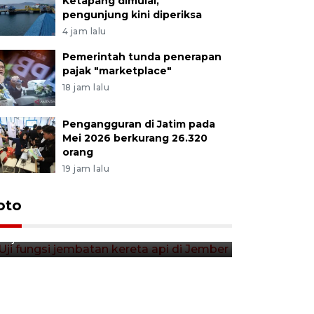
Ketapang dimulai,
pengunjung kini diperiksa
4 jam lalu
Pemerintah tunda penerapan
pajak "marketplace"
18 jam lalu
Pengangguran di Jatim pada
Mei 2026 berkurang 26.320
orang
19 jam lalu
Uji fungsi jembatan kereta api
oto
Tera timb
di Jember
di pasar t
12 jam lalu
12 jam lalu