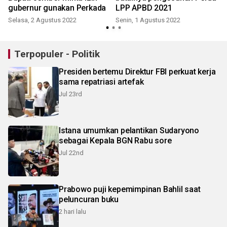
gubernur gunakan Perkada
LPP APBD 2021
S
Selasa, 2 Agustus 2022
Senin, 1 Agustus 2022
Terpopuler - Politik
Presiden bertemu Direktur FBI perkuat kerja
sama repatriasi artefak
Jul 23rd
Istana umumkan pelantikan Sudaryono
sebagai Kepala BGN Rabu sore
Jul 22nd
Prabowo puji kepemimpinan Bahlil saat
peluncuran buku
2 hari lalu