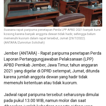
Suasana rapat paripurna penetapan Perda LPP APBD 2021 banyak kursi
kosong karena banyak anggota dewan tidak hadir, sehingga belum
memenuhi kuorum dalam rapat tersebut, Jumat (29/7/2022).
(ANTARA/Zumrotun Solichah)
Jember (ANTARA) - Rapat paripurna penetapan Perda
Laporan Pertanggungjawaban Pelaksanaan (LPP)
APBD Pemkab Jember, Jawa Timur, tahun anggaran
2021 yang digelar di DPRD setempat, Jumat, ditunda
karena jumlah anggota dewan yang hadir tidak
memenuhi ketentuan atau tidak kuorum.
Jadwal rapat paripurna tersebut seharusnya dimulai
pada pukul 13.00 WIB, namun molor dan saat