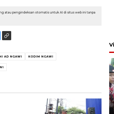
g atau pengindeksan otomatis untuk AI di situs web ini tanpa
V
NI AD NGAWI
KODIM NGAWI
WI
BNPB optimalkan penguatan
Desa Tangguh Bencana di
Jawa Timur
5 Agustus 2026 19:09