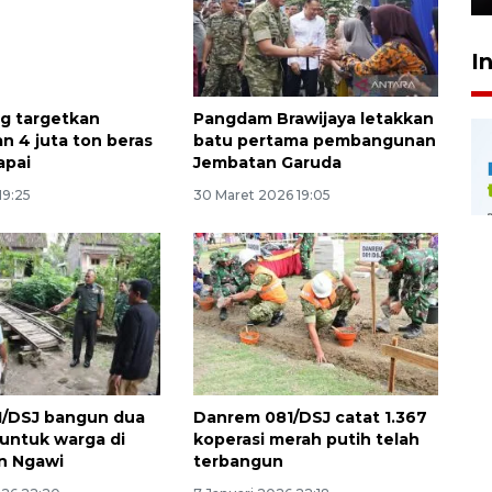
I
og targetkan
Pangdam Brawijaya letakkan
n 4 juta ton beras
batu pertama pembangunan
apai
Jembatan Garuda
19:25
30 Maret 2026 19:05
1/DSJ bangun dua
Danrem 081/DSJ catat 1.367
untuk warga di
koperasi merah putih telah
n Ngawi
terbangun