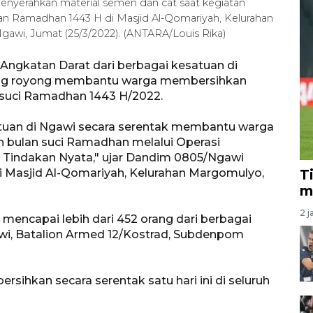
nyerahkan material semen dan cat saat kegiatan
lan Ramadhan 1443 H di Masjid Al-Qomariyah, Kelurahan
wi, Jumat (25/3/2022). (ANTARA/Louis Rika)
Angkatan Darat dari berbagai kesatuan di
ong royong membantu warga membersihkan
suci Ramadhan 1443 H/2022.
esatuan di Ngawi secara serentak membantu warga
 bulan suci Ramadhan melalui Operasi
m Tindakan Nyata," ujar Dandim 0805/Ngawi
 di Masjid Al-Qomariyah, Kelurahan Margomulyo,
T
m
2 j
t mencapai lebih dari 452 orang dari berbagai
wi, Batalion Armed 12/Kostrad, Subdenpom
ersihkan secara serentak satu hari ini di seluruh