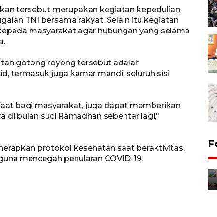
akan tersebut merupakan kegiatan kepedulian
galan TNI bersama rakyat. Selain itu kegiatan
im kepada masyarakat agar hubungan yang selama
a.
tan gotong royong tersebut adalah
, termasuk juga kamar mandi, seluruh sisi
nfaat bagi masyarakat, juga dapat memberikan
di bulan suci Ramadhan sebentar lagi,"
Uji fungsi jembatan kereta api
F
rapkan protokol kesehatan saat beraktivitas,
di Jember
 guna mencegah penularan COVID-19.
5 Agustus 2026 22:18