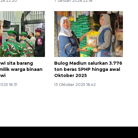
026 22:20
7 Januari 2026 22:18
wi sita barang
Bulog Madiun salurkan 3.776
Memberantas kejahatan
milik warga binaan
ton beras SPHP hingga awal
awi
Oktober 2025
jalanan Jakarta
025 18:31
13 Oktober 2025 18:42
2026-08-05 18:00:00