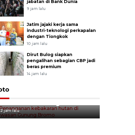
jabatan di Bank Dunia
9 jam lalu
Jatim jajaki kerja sama
industri-teknologi perkapalan
dengan Tiongkok
10 jam lalu
Dirut Bulog siapkan
pengalihan sebagian CBP jadi
beras premium
14 jam lalu
Gerakan 
oto
Penanganan kebakaran hutan
Tulungag
di kawasan Gunung Bromo
2 jam lalu
2 jam lalu