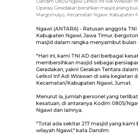
Dandim 0805/Ngawi Letkol Inf Adi Wirawan me
Operasi Geradakan bersihkan masjid jelang bu
Margomulyo, Kecamatan Ngawi, Kabupaten Nga
Ngawi (ANTARA) - Ratusan anggota TNI 
Kabupaten Ngawi, Jawa Timur, bergot
masjid dalam rangka menyambut bulan 
"Hari ini, kami TNI AD dari berbagai k
membersihkan masjid sebagai persiapan
Geradakan, yakni Gerakan Tentara dala
Letkol Inf Adi Wirawan di sela kegiatan
Kecamatan/Kabupaten Ngawi, Jumat.
Menurut ia, jumlah personel yang terliba
kesatuan, di antaranya Kodim 0805/Nga
Ngawi dan lainnya.
"Total ada sekitar 217 masjid yang kami b
wilayah Ngawi," kata Dandim.