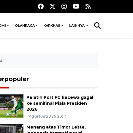
OMI
OLAHRAGA
KARKHAS
LAINNYA
id
erpopuler
Pelatih Port FC kecewa gagal
ke semifinal Piala Presiden
2026
1 Agustus 2026 23:14
Menang atas Timor Leste,