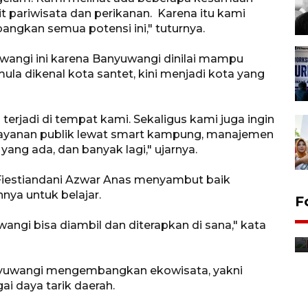
t pariwisata dan perikanan. Karena itu kami
angkan semua potensi ini," tuturnya.
wangi ini karena Banyuwangi dinilai mampu
la dikenal kota santet, kini menjadi kota yang
terjadi di tempat kami. Sekaligus kami juga ingin
elayanan publik lewat smart kampung, manajemen
yang ada, dan banyak lagi," ujarnya.
 Fiestiandani Azwar Anas menyambut baik
nya untuk belajar.
Jurnalis bagikan bendera
F
gratis sambut HUT
wangi bisa diambil dan diterapkan di sana," kata
Kemerdekaan
8 Agustus 2026 12:56
anyuwangi mengembangkan ekowisata, yakni
i daya tarik daerah.