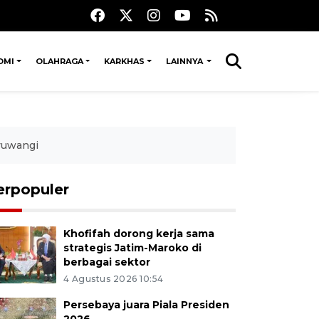
OMI
OLAHRAGA
KARKHAS
LAINNYA
yuwangi
erpopuler
Khofifah dorong kerja sama
strategis Jatim-Maroko di
berbagai sektor
4 Agustus 2026 10:54
Persebaya juara Piala Presiden