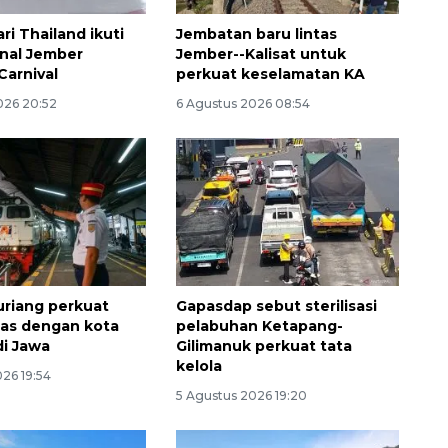
ri Thailand ikuti
Jembatan baru lintas
onal Jember
Jember--Kalisat untuk
Carnival
perkuat keselamatan KA
026 20:52
6 Agustus 2026 08:54
SPHP jaga harga beras
2026-08-08 06:00:00
riang perkuat
Gapasdap sebut sterilisasi
tas dengan kota
pelabuhan Ketapang-
di Jawa
Gilimanuk perkuat tata
kelola
26 19:54
5 Agustus 2026 19:20