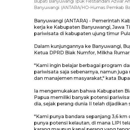
Bupati Banyuwangi Ipuk Fiestiandani Azwar An
Banyuwangi. (ANTARA/HO-Humas Pemkab Ba
Banyuwangi (ANTARA) - Pemerintah Kabu
kerja ke Kabupaten Banyuwangi, Jawa Ti
pariwisata di kabupaten ujung timur Pula
Dalam kunjungannya ke Banyuwangi, Bup
Ketua DPRD Biak Numfor, Milkha Rumarop
"Kami ingin belajar berbagai program d
pariwisata saja sebenarnya, namun juga
dan manajemen masyarakat," kata Bupat
Ia mengemukakan bahwa Kabupaten Biak
Papua memiliki banyak potensi pariwisat
dia, sejak perang dunia II telah dijadika
"Kami punya bandara sepanjang 3,6 km da
punya potensi kelautan, di mana LIPI te
karang maupun kapal perang yang teng