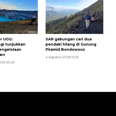
r UGG:
SAR gabungan cari dua
gi tunjukkan
pendaki hilang di Gunung
pengelolaan
Piramid Bondowoso
jen
4 Agustus 2026 12:10
026 20:45