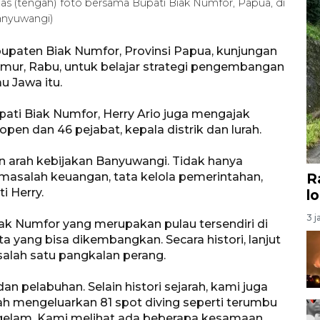
as (tengah) foto bersama Bupati Biak Numfor, Papua, di
nyuwangi)
paten Biak Numfor, Provinsi Papua, kunjungan
mur, Rabu, untuk belajar strategi pengembangan
u Jawa itu.
ati Biak Numfor, Herry Ario juga mengajak
en dan 46 pejabat, kepala distrik dan lurah.
an arah kebijakan Banyuwangi. Tidak hanya
 masalah keuangan, tata kelola pemerintahan,
R
i Herry.
l
3 j
 Numfor yang merupakan pulau tersendiri di
a yang bisa dikembangkan. Secara histori, lanjut
n salah satu pangkalan perang.
n pelabuhan. Selain histori sejarah, kami juga
lah mengeluarkan 81 spot diving seperti terumbu
gelam. Kami melihat ada beberapa kesamaan