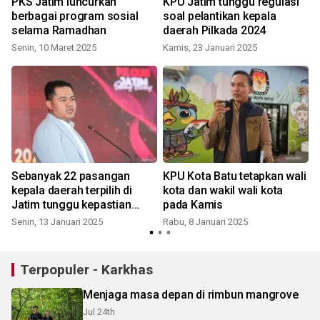
PKS Jatim luncurkan
KPU Jatim tunggu regulasi
berbagai program sosial
soal pelantikan kepala
selama Ramadhan
daerah Pilkada 2024
Senin, 10 Maret 2025
Kamis, 23 Januari 2025
Sebanyak 22 pasangan
KPU Kota Batu tetapkan wali
s
kepala daerah terpilih di
kota dan wakil wali kota
Jatim tunggu kepastian
pada Kamis
pelantikan
Senin, 13 Januari 2025
Rabu, 8 Januari 2025
Terpopuler - Karkhas
Menjaga masa depan di rimbun mangrove
Jul 24th