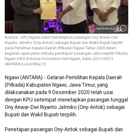
Ilustrasi - KPU Ngawi resmi menetapkan pasangan Ony Anwar-Dwi
Riyanto Jatmiko (Ony-Antok) sebagai Bupati dan Wakil Bupati terpilih
pada Pemilihan Kepala Daerah (Pilkada) Ngawi Tahun 2020 dalam
kegiatan rapat pleno terbuka penetapan pasangan calon terpilih Pilkada
Ngawi 2020 di Kurnia Convention Hall Ngawi, Sabtu (23/1/2021).
(ANTARA/Louis Rika/ it)
Ngawi (ANTARA) - Gelaran Pemilihan Kepala Daerah
(Pilkada) Kabupaten Ngawi, Jawa Timur, yang
dilaksanakan pada 9 Desember 2020 telah usai
dengan KPU setempat menetapkan pasangan tunggal
Ony Anwar-Dwi Riyanto Jatmiko (Ony-Antok) sebagai
Bupati dan Wakil Bupati terpilih.
Penetapan pasangan Ony-Antok sebagai Bupati dan