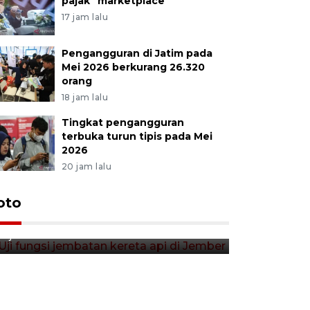
pajak "marketplace"
17 jam lalu
Pengangguran di Jatim pada
Mei 2026 berkurang 26.320
orang
18 jam lalu
Tingkat pengangguran
terbuka turun tipis pada Mei
2026
20 jam lalu
Uji fungsi jembatan kereta api
oto
Tera timb
di Jember
di pasar t
11 jam lalu
11 jam lalu