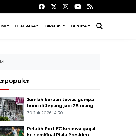
OMI
OLAHRAGA
KARKHAS
LAINNYA
MM
erpopuler
Jumlah korban tewas gempa
bumi di Jepang jadi 28 orang
30 Juli 2026 14:30
Pelatih Port FC kecewa gagal
ke semifinal Piala Presiden