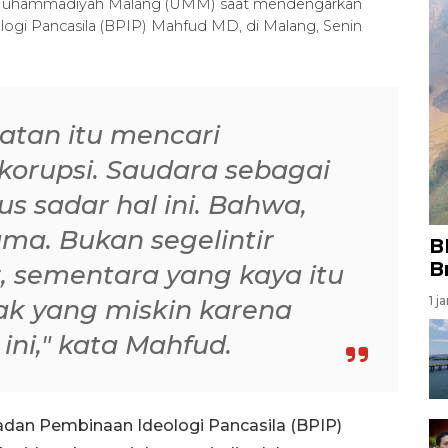
s Muhammadiyah Malang (UMM) saat mendengarkan
ogi Pancasila (BPIP) Mahfud MD, di Malang, Senin
atan itu mencari
orupsi. Saudara sebagai
s sadar hal ini. Bahwa,
ama. Bukan segelintir
B
B
 sementara yang kaya itu
1 j
yak yang miskin karena
ini," kata Mahfud.
adan Pembinaan Ideologi Pancasila (BPIP)