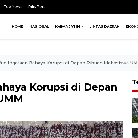
Top News
Rilis Pers
HOME
NASIONAL
KABAR JATIM
LINTAS DAERAH
EKON
ud Ingatkan Bahaya Korupsi di Depan Ribuan Mahasiswa U
T
haya Korupsi di Depan
 UMM