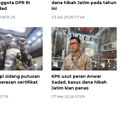
nggota DPR RI
dana hibah Jatim pada tahun
dad
ini
026 15:29
23 Juli 2026 07:49
pi sidang putusan
KPK usut peran Anwar
erasan sertifikat
Sadad, kasus dana hibah
Jatim kian panas
07:19
27 Mei 2026 07:59