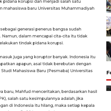
pidana korupsi dan menjadi salah satu
uan mahasiswa baru Universitas Muhammadiyah
ebagai generasi penerus bangsa sudah
i. Namun, dalam mencapai cita-cita itu tidak
elakukan tindak pidana korupsi.
rmasuk juga yang koruptor banyak. Indonesia itu
apatkan apapun, asal tidak berebutan dengan
 Studi Mahasiswa Baru (Pesmaba) Universitas
F
Distribusi bantuan mesin
pertanian di Kediri
12 jam lalu
a baru, Mahfud menceritakan, berdasarkan hasil
), salah satu kesimpulannya adalah, jika
gan di Indonesia itu hilang, maka setiap kepala