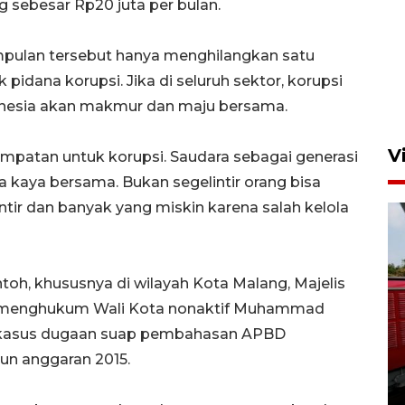
 sebesar Rp20 juta per bulan.
pulan tersebut hanya menghilangkan satu
k pidana korupsi. Jika di seluruh sektor, korupsi
onesia akan makmur dan maju bersama.
V
empatan untuk korupsi. Saudara sebagai generasi
sa kaya bersama. Bukan segelintir orang bisa
tir dan banyak yang miskin karena salah kelola
ntoh, khususnya di wilayah Kota Malang, Majelis
a menghukum Wali Kota nonaktif Muhammad
Basarnas hentikan operasi
at kasus dugaan suap pembahasan APBD
kedaruratan KM Mutiara
un anggaran 2015.
Sentosa II
4 Agustus 2026 22:38