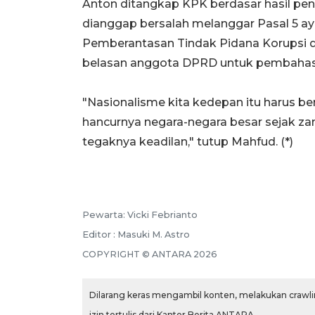
Anton ditangkap KPK berdasar hasil pe
dianggap bersalah melanggar Pasal 5 ay
Pemberantasan Tindak Pidana Korupsi d
belasan anggota DPRD untuk pembaha
"Nasionalisme kita kedepan itu harus be
hancurnya negara-negara besar sejak za
tegaknya keadilan," tutup Mahfud. (*)
Pewarta: Vicki Febrianto
Editor : Masuki M. Astro
COPYRIGHT © ANTARA 2026
Dilarang keras mengambil konten, melakukan crawlin
izin tertulis dari Kantor Berita ANTARA.