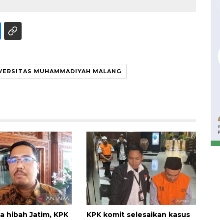
VERSITAS MUHAMMADIYAH MALANG
Waspadai penyakit saat
musim kemarau
2026-08-05 12:00:00
a hibah Jatim, KPK
KPK komit selesaikan kasus