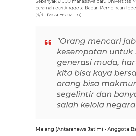
Sebanyak 8.000 mahasiswa baru Universita
ceramah dari Anggota Badan Pembinaan Ideol
(3/9). (Vicki Febrianto)
"Orang mencari jab
kesempatan untuk k
generasi muda, haru
kita bisa kaya bers
orang bisa makmur,
segelintir dan ban
salah kelola negara 
Malang (Antaranews Jatim) - Anggota B