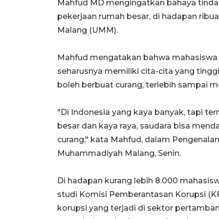
Mahfud MD mengingatkan bahaya tindak 
pekerjaan rumah besar, di hadapan rib
Malang (UMM).
Mahfud mengatakan bahwa mahasiswa s
seharusnya memiliki cita-cita yang tingg
boleh berbuat curang, terlebih sampai m
"Di Indonesia yang kaya banyak, tapi te
besar dan kaya raya, saudara bisa mend
curang," kata Mahfud, dalam Pengenalan
Muhammadiyah Malang, Senin.
Di hadapan kurang lebih 8.000 mahasisw
studi Komisi Pemberantasan Korupsi (KPK
korupsi yang terjadi di sektor pertamban