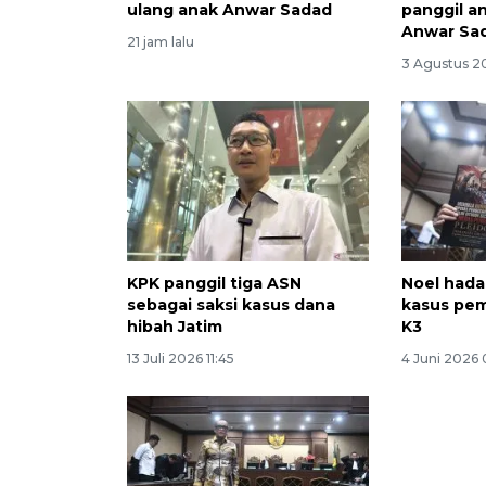
ulang anak Anwar Sadad
panggil a
Anwar Sa
21 jam lalu
3 Agustus 2
KPK panggil tiga ASN
Noel hada
sebagai saksi kasus dana
kasus pem
hibah Jatim
K3
13 Juli 2026 11:45
4 Juni 2026 