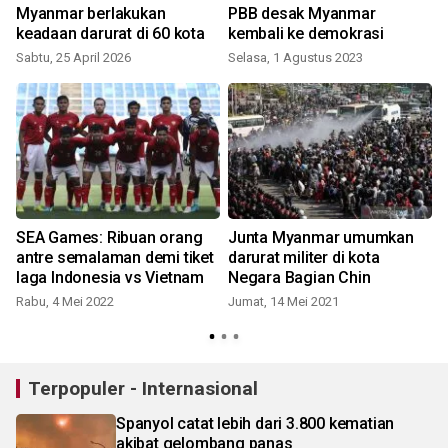
Myanmar berlakukan
PBB desak Myanmar
a
keadaan darurat di 60 kota
kembali ke demokrasi
Sabtu, 25 April 2026
Selasa, 1 Agustus 2023
K
SEA Games: Ribuan orang
Junta Myanmar umumkan
antre semalaman demi tiket
darurat militer di kota
laga Indonesia vs Vietnam
Negara Bagian Chin
Rabu, 4 Mei 2022
Jumat, 14 Mei 2021
Terpopuler - Internasional
Spanyol catat lebih dari 3.800 kematian
akibat gelombang panas