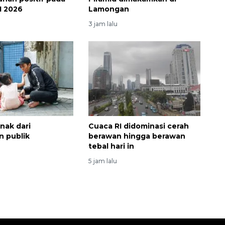
I 2026
Lamongan
3 jam lalu
nak dari
Cuaca RI didominasi cerah
n publik
berawan hingga berawan
tebal hari in
5 jam lalu