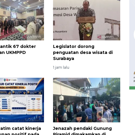
antik 67 dokter
Legislator dorong
usan UKMPPD
penguatan desa wisata di
Surabaya
Waspadai penyakit saat
1 jam lalu
musim kemarau
2026-08-05 12:00:00
atim catat kinerja
Jenazah pendaki Gunung
nan positif pada
Piramid dimakamkan di