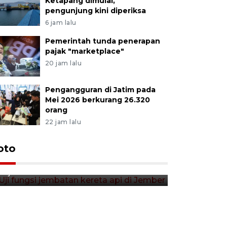
Ketapang dimulai,
pengunjung kini diperiksa
6 jam lalu
Pemerintah tunda penerapan
pajak "marketplace"
20 jam lalu
Pengangguran di Jatim pada
Mei 2026 berkurang 26.320
orang
22 jam lalu
Uji fungsi jembatan kereta api
oto
Tera timb
di Jember
di pasar t
15 jam lalu
15 jam lalu