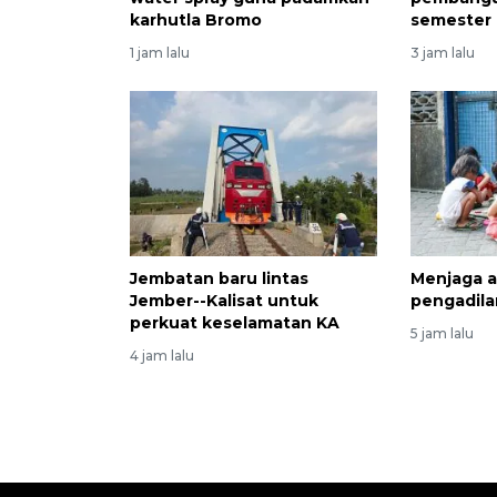
karhutla Bromo
semester 
1 jam lalu
3 jam lalu
Jembatan baru lintas
Menjaga a
Jember--Kalisat untuk
pengadila
perkuat keselamatan KA
5 jam lalu
4 jam lalu