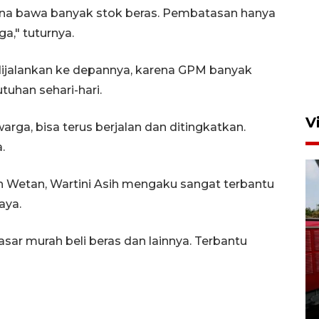
ena bawa banyak stok beras. Pembatasan hanya
ga," tuturnya.
s dijalankan ke depannya, karena GPM banyak
han sehari-hari.
V
ga, bisa terus berjalan dan ditingkatkan.
.
 Wetan, Wartini Asih mengaku sangat terbantu
aya.
ar murah beli beras dan lainnya. Terbantu
Basarnas hentikan operasi
kedaruratan KM Mutiara
Sentosa II
4 Agustus 2026 22:38