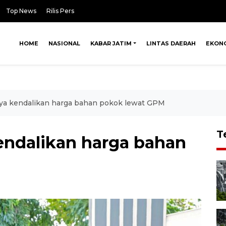
Top News
Rilis Pers
HOME
NASIONAL
KABAR JATIM
LINTAS DAERAH
EKON
ya kendalikan harga bahan pokok lewat GPM
T
endalikan harga bahan