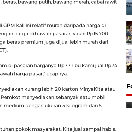
 beras, bawang putih, bawang merah, cabai rawit
GPM kali ini relatif murah daripada harga di
dengan harga di bawah pasaran yakni Rp15.700
ga beras premium juga dijual lebih murah dari
ET).
m di pasaran harganya Rp77 ribu kami jual Rp74
bawah harga pasar," ucapnya.
F
yediakan kurang lebih 20 karton MinyaKita atau
Distribusi bantuan mesin
as, Pemkot menyediakan sebanyak satu mobil
pertanian di Kediri
dan medium dengan ukuran 3 kilogram dan 5
15 jam lalu
tuhan pokok masyarakat. Kita jual sampai habis.