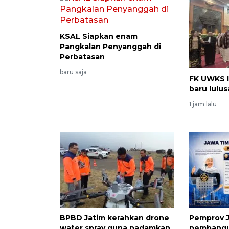
KSAL Siapkan enam
Pangkalan Penyanggah di
Perbatasan
baru saja
FK UWKS l
baru lul
1 jam lalu
BPBD Jatim kerahkan drone
Pemprov J
water spray guna padamkan
pembangu