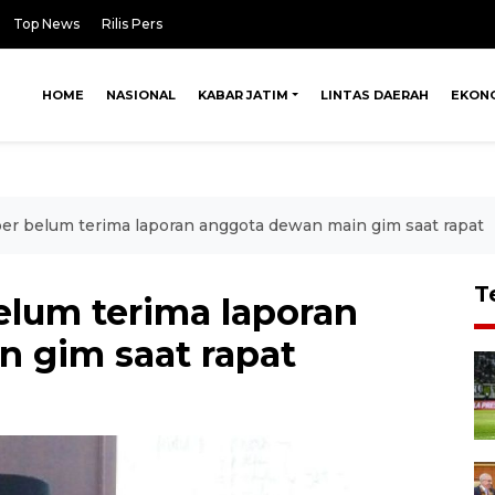
Top News
Rilis Pers
HOME
NASIONAL
KABAR JATIM
LINTAS DAERAH
EKON
 belum terima laporan anggota dewan main gim saat rapat
T
lum terima laporan
 gim saat rapat