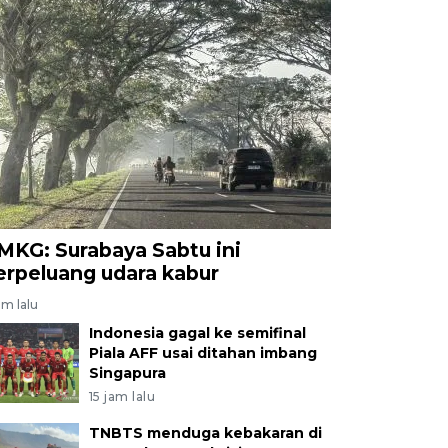
MKG: Surabaya Sabtu ini
erpeluang udara kabur
am lalu
Indonesia gagal ke semifinal
Piala AFF usai ditahan imbang
Singapura
15 jam lalu
TNBTS menduga kebakaran di