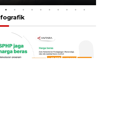
nfografik