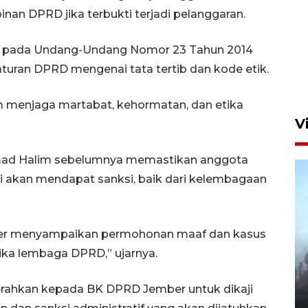
n DPRD jika terbukti terjadi pelanggaran.
Aksi bersih sungai di kawasan
u pada Undang-Undang Nomor 23 Tahun 2014
padat penduduk
turan DPRD mengenai tata tertib dan kode etik.
23 jam lalu
m menjaga martabat, kehormatan, dan etika
V
mad Halim sebelumnya memastikan anggota
i akan mendapat sanksi, baik dari kelembagaan
er menyampaikan permohonan maaf dan kasus
BPBD Jatim kerahkan "Drone
ika lembaga DPRD,” ujarnya.
Water Spray" bantu padamkan
kebakaran Bromo
erahkan kepada BK DPRD Jember untuk dikaji
6 Agustus 2026 18:23