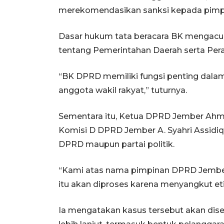
merekomendasikan sanksi kepada pimpina
Dasar hukum tata beracara BK mengac
tentang Pemerintahan Daerah serta Pera
“BK DPRD memiliki fungsi penting dala
anggota wakil rakyat,” tuturnya.
Sementara itu, Ketua DPRD Jember Ah
Komisi D DPRD Jember A. Syahri Assidiq
DPRD maupun partai politik.
“Kami atas nama pimpinan DPRD Jemb
itu akan diproses karena menyangkut et
Ia mengatakan kasus tersebut akan dis