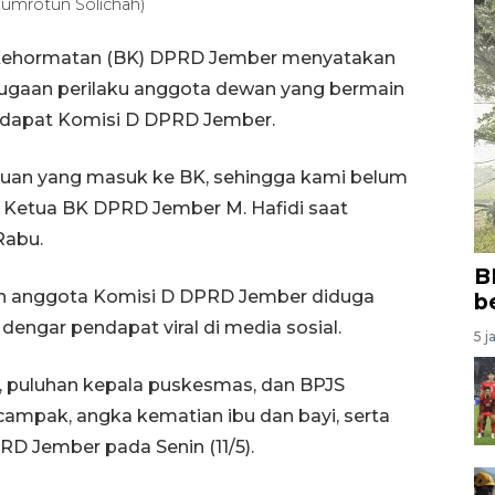
umrotun Solichah)
 Kehormatan (BK) DPRD Jember menyatakan
dugaan perilaku anggota dewan yang bermain
ndapat Komisi D DPRD Jember.
aduan yang masuk ke BK, sehingga kami belum
ta Ketua BK DPRD Jember M. Hafidi saat
Rabu.
B
n anggota Komisi D DPRD Jember diduga
b
engar pendapat viral di media sosial.
5 j
n, puluhan kepala puskesmas, dan BPJS
mpak, angka kematian ibu dan bayi, serta
D Jember pada Senin (11/5).