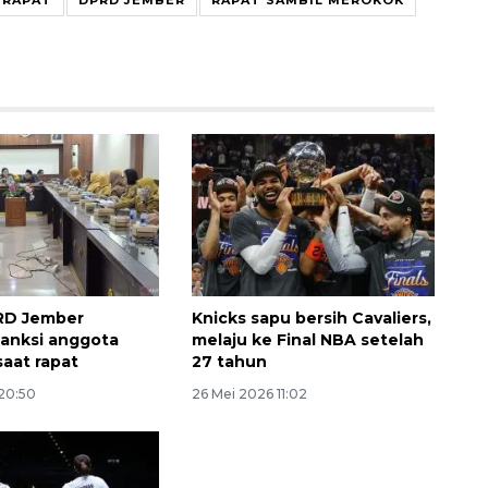
Awas penipuan berbasis AI
2026-08-07 13:45:00
RD Jember
Knicks sapu bersih Cavaliers,
sanksi anggota
melaju ke Final NBA setelah
saat rapat
27 tahun
 20:50
26 Mei 2026 11:02