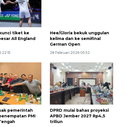
kunci tiket ke
Hee/Gloria bekuk unggulan
besar All England
kelima dan ke semifinal
German Open
 22:15
28 Februari 2026 05:52
sak pemerintah
DPRD mulai bahas proyeksi
 penempatan PMI
APBD Jember 2027 Rp4,5
 Tengah
triliun