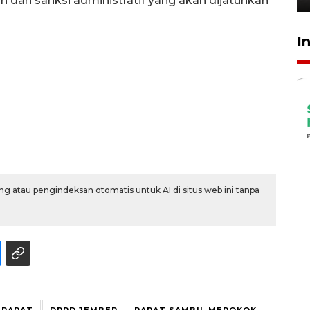
n dan sanksi administratif yang akan dijatuhkan
I
g atau pengindeksan otomatis untuk AI di situs web ini tanpa
 RAPAT
DPRD JEMBER
RAPAT SAMBIL MEROKOK