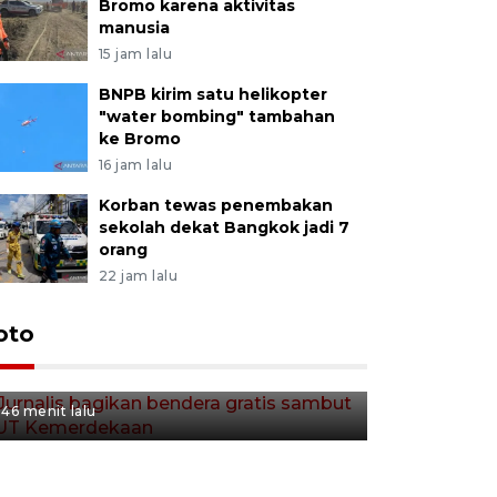
Bromo karena aktivitas
manusia
15 jam lalu
BNPB kirim satu helikopter
"water bombing" tambahan
ke Bromo
16 jam lalu
Korban tewas penembakan
sekolah dekat Bangkok jadi 7
orang
22 jam lalu
Jurnalis bagikan bendera
oto
gratis sambut HUT
Kemerdekaan
46 menit lalu