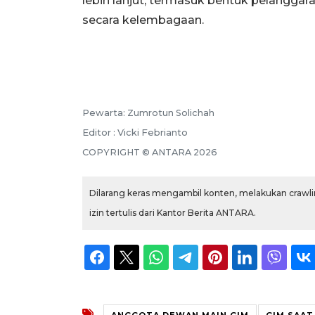
lebih lanjut, termasuk bentuk pelanggara
secara kelembagaan.
Pewarta: Zumrotun Solichah
Editor : Vicki Febrianto
COPYRIGHT © ANTARA 2026
Dilarang keras mengambil konten, melakukan crawlin
izin tertulis dari Kantor Berita ANTARA.
ANGGOTA DEWAN MAIN GIM
GIM SAAT