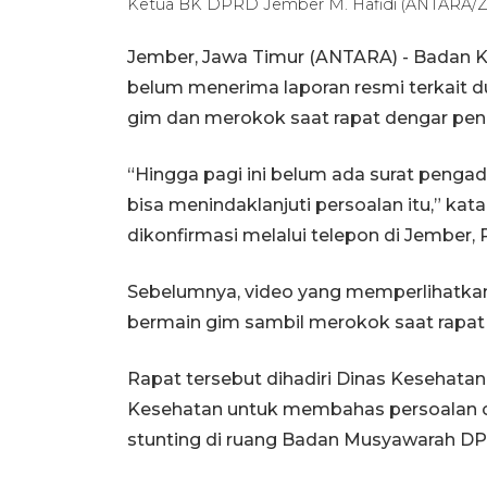
Ketua BK DPRD Jember M. Hafidi (ANTARA/Z
Jember, Jawa Timur (ANTARA) - Badan
belum menerima laporan resmi terkait 
gim dan merokok saat rapat dengar pe
“Hingga pagi ini belum ada surat peng
bisa menindaklanjuti persoalan itu,” ka
dikonfirmasi melalui telepon di Jember, 
Sebelumnya, video yang memperlihatka
bermain gim sambil merokok saat rapat d
Rapat tersebut dihadiri Dinas Kesehata
Kesehatan untuk membahas persoalan ca
stunting di ruang Badan Musyawarah DPR