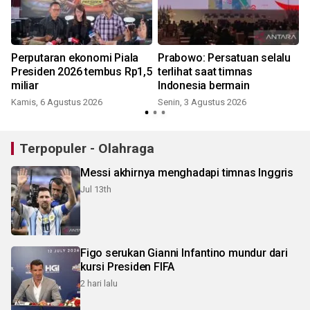
Perputaran ekonomi Piala
Prabowo: Persatuan selalu
Presiden 2026 tembus Rp1,5
terlihat saat timnas
miliar
Indonesia bermain
Kamis, 6 Agustus 2026
Senin, 3 Agustus 2026
Terpopuler - Olahraga
Messi akhirnya menghadapi timnas Inggris
Jul 13th
Figo serukan Gianni Infantino mundur dari
kursi Presiden FIFA
2 hari lalu