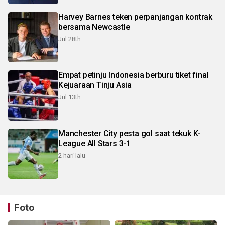
Harvey Barnes teken perpanjangan kontrak
bersama Newcastle
Jul 28th
Empat petinju Indonesia berburu tiket final
Kejuaraan Tinju Asia
Jul 13th
Manchester City pesta gol saat tekuk K-
League All Stars 3-1
2 hari lalu
Foto