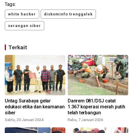
Tags:
white hacker
diskominfo trenggalek
serangan siber
Terkait
Untag Surabaya gelar
Danrem 081/DSJ catat
edukasi etika dan keamanan
1.367 koperasi merah putih
siber
telah terbangun
Sabtu, 20 Januari 2024
Rabu, 7 Januari 2026
S