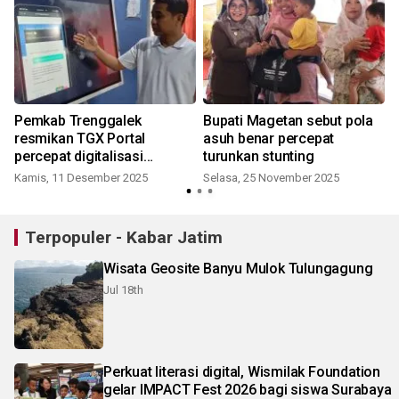
Pemkab Trenggalek
Bupati Magetan sebut pola
resmikan TGX Portal
asuh benar percepat
percepat digitalisasi
turunkan stunting
layanan publik
Kamis, 11 Desember 2025
Selasa, 25 November 2025
Terpopuler - Kabar Jatim
Wisata Geosite Banyu Mulok Tulungagung
Jul 18th
Perkuat literasi digital, Wismilak Foundation
gelar IMPACT Fest 2026 bagi siswa Surabaya