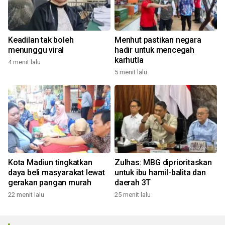
Keadilan tak boleh
Menhut pastikan negara
menunggu viral
hadir untuk mencegah
karhutla
4 menit lalu
5 menit lalu
Kota Madiun tingkatkan
Zulhas: MBG diprioritaskan
daya beli masyarakat lewat
untuk ibu hamil-balita dan
gerakan pangan murah
daerah 3T
22 menit lalu
25 menit lalu