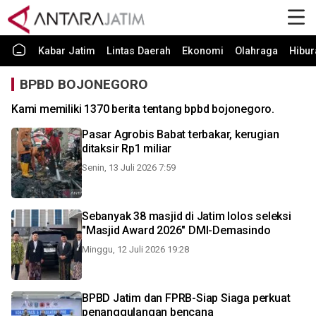
Kabar Jatim
Lintas Daerah
Ekonomi
Olahraga
Hibur
BPBD BOJONEGORO
Kami memiliki 1370 berita tentang bpbd bojonegoro.
Pasar Agrobis Babat terbakar, kerugian
ditaksir Rp1 miliar
Senin, 13 Juli 2026 7:59
Sebanyak 38 masjid di Jatim lolos seleksi
"Masjid Award 2026" DMI-Demasindo
Minggu, 12 Juli 2026 19:28
BPBD Jatim dan FPRB-Siap Siaga perkuat
penanggulangan bencana