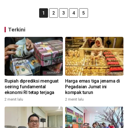
1
2
3
4
5
Terkini
Rupiah diprediksi menguat
Harga emas tiga jenama di
seiring fundamental
Pegadaian Jumat ini
ekonomi RI tetap terjaga
kompak turun
2 menit lalu
2 menit lalu